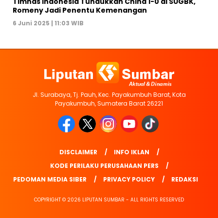
Timnas Indonesia Tundukkan China 1-0 di SUGBK,
Romeny Jadi Penentu Kemenangan
6 Juni 2025 | 11:03 WIB
Jl. Surabaya, Tj. Pauh, Kec. Payakumbuh Barat, Kota
Payakumbuh, Sumatera Barat 26221
DISCLAIMER
INFO IKLAN
KODE PERILAKU PERUSAHAAN PERS
PEDOMAN MEDIA SIBER
PRIVACY POLICY
REDAKSI
COPYRIGHT © 2026 LIPUTAN SUMBAR - ALL RIGHTS RESERVED