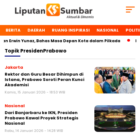
BERITA
DAERAH
RUANG INSPIRASI
NASIONAL
POLITI
n Erwin Yunaz, Bahas Masa Depan Kota dalam Pilkada
Dua
Topik
PresidenPrabowo
Jakarta
Rektor dan Guru Besar Dihimpun di
Istana, Prabowo Soroti Peran Kunci
Akademisi
Kamis, 15 Januari 2026 - 18:53 WIB
Nasional
Dari Banjarbaru ke IKN, Presiden
Prabowo Kawal Proyek Strategis
Nasional
Rabu, 14 Januari 2026 - 14:28 WIB