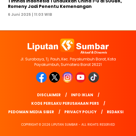
Timnas Indonesia Tundukkan China 1-0 di SUGBK,
Romeny Jadi Penentu Kemenangan
6 Juni 2025 | 11:03 WIB
Jl. Surabaya, Tj. Pauh, Kec. Payakumbuh Barat, Kota
Payakumbuh, Sumatera Barat 26221
DISCLAIMER
INFO IKLAN
KODE PERILAKU PERUSAHAAN PERS
PEDOMAN MEDIA SIBER
PRIVACY POLICY
REDAKSI
COPYRIGHT © 2026 LIPUTAN SUMBAR - ALL RIGHTS RESERVED