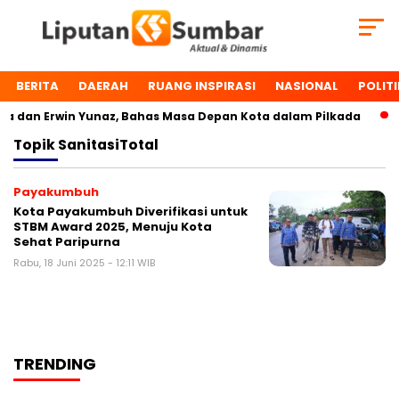
BERITA
DAERAH
RUANG INSPIRASI
NASIONAL
POLITI
 dan Erwin Yunaz, Bahas Masa Depan Kota dalam Pilkada
Topik
SanitasiTotal
Payakumbuh
Kota Payakumbuh Diverifikasi untuk
STBM Award 2025, Menuju Kota
Sehat Paripurna
Rabu, 18 Juni 2025 - 12:11 WIB
TRENDING