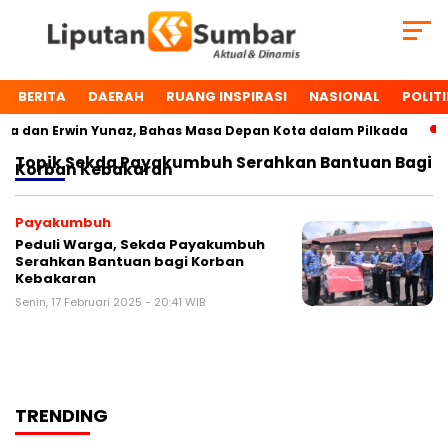
BERITA
DAERAH
RUANG INSPIRASI
NASIONAL
POLITI
 dan Erwin Yunaz, Bahas Masa Depan Kota dalam Pilkada
Topik
Sekda Payakumbuh Serahkan Bantuan Bagi
Korban Kebakaran
Payakumbuh
Peduli Warga, Sekda Payakumbuh
Serahkan Bantuan bagi Korban
Kebakaran
Senin, 17 Februari 2025 - 20:41 WIB
TRENDING