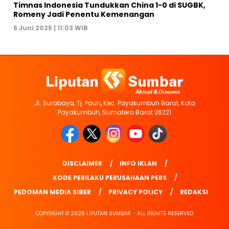
Timnas Indonesia Tundukkan China 1-0 di SUGBK,
Romeny Jadi Penentu Kemenangan
6 Juni 2025 | 11:03 WIB
Jl. Surabaya, Tj. Pauh, Kec. Payakumbuh Barat, Kota
Payakumbuh, Sumatera Barat 26221
DISCLAIMER
INFO IKLAN
KODE PERILAKU PERUSAHAAN PERS
PEDOMAN MEDIA SIBER
PRIVACY POLICY
REDAKSI
COPYRIGHT © 2026 LIPUTAN SUMBAR - ALL RIGHTS RESERVED