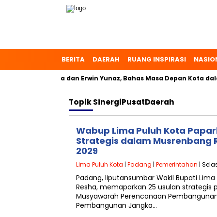
BERITA
DAERAH
RUANG INSPIRASI
NASIO
h, Dr. Zulmaeta dan Erwin Yunaz, Bahas Masa Depan Kota dala
Topik
SinergiPusatDaerah
Wabup Lima Puluh Kota Papar
Strategis dalam Musrenbang
2029
Lima Puluh Kota
|
Padang
|
Pemerintahan
| Sela
Padang, liputansumbar Wakil Bupati Lima P
Resha, memaparkan 25 usulan strategi
Musyawarah Perencanaan Pembangunan
Pembangunan Jangka…