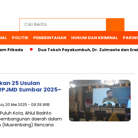
NAL
POLITIK
PEMERINTAHAN
HUKUM DAN KRIMINAL
PARIW
m Pilkada
Dua Tokoh Payakumbuh, Dr. Zulmaeta dan Erwin
kan 25 Usulan
 RPJMD Sumbar 2025–
sa, 20 Mei 2025 - 09:39 WIB
uluh Kota, Ahlul Badrito
s pembangunan daerah dalam
 (Musrenbang) Rencana