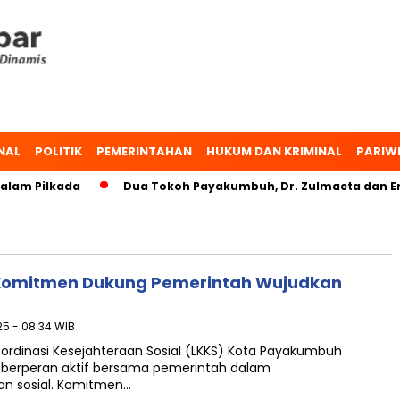
NAL
POLITIK
PEMERINTAHAN
HUKUM DAN KRIMINAL
PARIW
lam Pilkada
Dua Tokoh Payakumbuh, Dr. Zulmaeta dan Erw
Komitmen Dukung Pemerintah Wujudkan
25 - 08:34 WIB
rdinasi Kesejahteraan Sosial (LKKS) Kota Payakumbuh
berperan aktif bersama pemerintah dalam
n sosial. Komitmen…