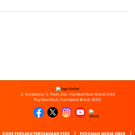
Jl. Surabaya, Tj. Pauh, Kec. Payakumbuh Barat, Kota
Payakumbuh, Sumatera Barat 26221
KODE PERILAKU PERUSAHAAN PERS
PEDOMAN MEDIA SIBER