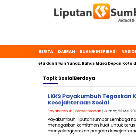
BERITA
DAERAH
RUANG INSPIRASI
NASIO
mbuh, Dr. Zulmaeta dan Erwin Yunaz, Bahas Masa Depan Kota da
Topik
SosialBerdaya
LKKS Payakumbuh Tegaskan 
Kesejahteraan Sosial
Payakumbuh
|
Pemerintahan
| Jumat, 23 Mei 20
Payakumbuh, liputansumbar Lembaga Koo
menegaskan komitmen kuat untuk terus 
menyelenggarakan program kesejahteraa