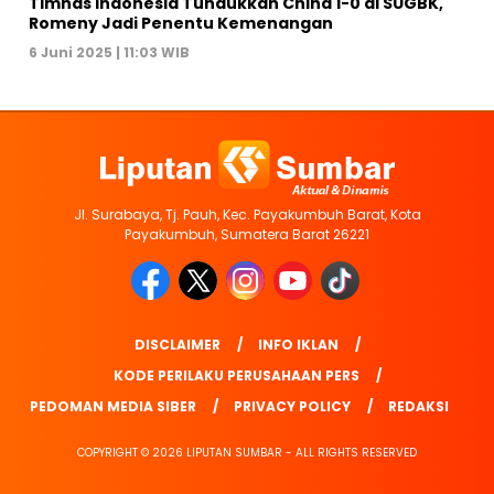
Timnas Indonesia Tundukkan China 1-0 di SUGBK,
Romeny Jadi Penentu Kemenangan
6 Juni 2025 | 11:03 WIB
Jl. Surabaya, Tj. Pauh, Kec. Payakumbuh Barat, Kota
Payakumbuh, Sumatera Barat 26221
DISCLAIMER
INFO IKLAN
KODE PERILAKU PERUSAHAAN PERS
PEDOMAN MEDIA SIBER
PRIVACY POLICY
REDAKSI
COPYRIGHT © 2026 LIPUTAN SUMBAR - ALL RIGHTS RESERVED