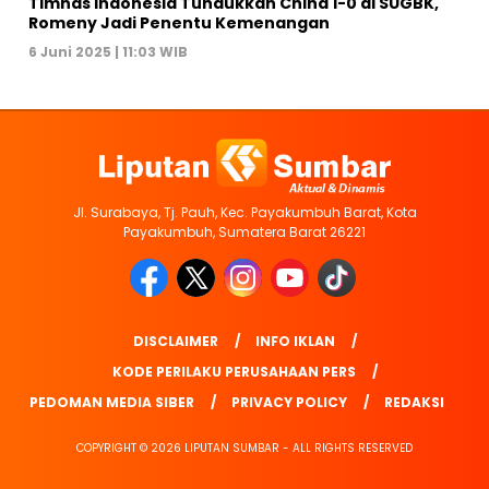
Timnas Indonesia Tundukkan China 1-0 di SUGBK,
Romeny Jadi Penentu Kemenangan
6 Juni 2025 | 11:03 WIB
Jl. Surabaya, Tj. Pauh, Kec. Payakumbuh Barat, Kota
Payakumbuh, Sumatera Barat 26221
DISCLAIMER
INFO IKLAN
KODE PERILAKU PERUSAHAAN PERS
PEDOMAN MEDIA SIBER
PRIVACY POLICY
REDAKSI
COPYRIGHT © 2026 LIPUTAN SUMBAR - ALL RIGHTS RESERVED