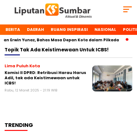
BERITA
DAERAH
RUANG INSPIRASI
NASIONAL
POLITI
an Erwin Yunaz, Bahas Masa Depan Kota dalam Pilkada
Dua
Topik
Tak Ada Keistimewaan Untuk ICBS!
Lima Puluh Kota
Komisi II DPRD: Retribusi Harau Harus
Adil, tak ada Keistimewaan untuk
ICBS!
Rabu, 12 Maret 2025 - 21:19 WIB
TRENDING