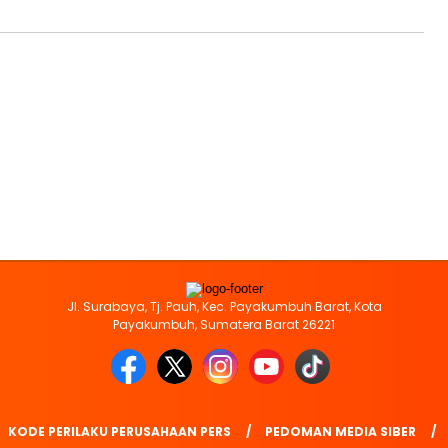
Jl. Surabaya, Tj. Pauh, Kec. Payakumbuh Barat, Kota
Payakumbuh, Sumatera Barat 26221
KODE PERILAKU PERUSAHAAN PERS
PEDOMAN MEDIA SIBER