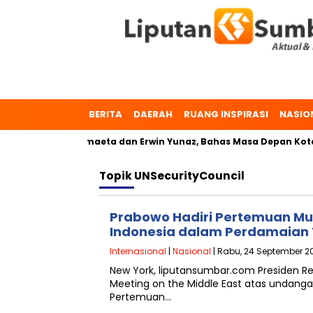
BERITA
DAERAH
RUANG INSPIRASI
NASIO
kumbuh, Dr. Zulmaeta dan Erwin Yunaz, Bahas Masa Depan Kota
Topik
UNSecurityCouncil
Prabowo Hadiri Pertemuan Mult
Indonesia dalam Perdamaian
Internasional
|
Nasional
| Rabu, 24 September 20
New York, liputansumbar.com Presiden Rep
Meeting on the Middle East atas undanga
Pertemuan…