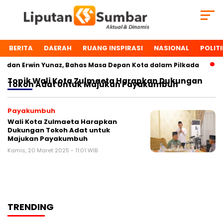
BERITA
DAERAH
RUANG INSPIRASI
NASIONAL
POLITI
dan Erwin Yunaz, Bahas Masa Depan Kota dalam Pilkada
D
Topik
Wali Kota Zulmaeta Harapkan Dukungan
Tokoh Adat Untuk Majukan Payakumbuh
Payakumbuh
Wali Kota Zulmaeta Harapkan
Dukungan Tokoh Adat untuk
Majukan Payakumbuh
Kamis, 20 Maret 2025 - 11:01 WIB
TRENDING