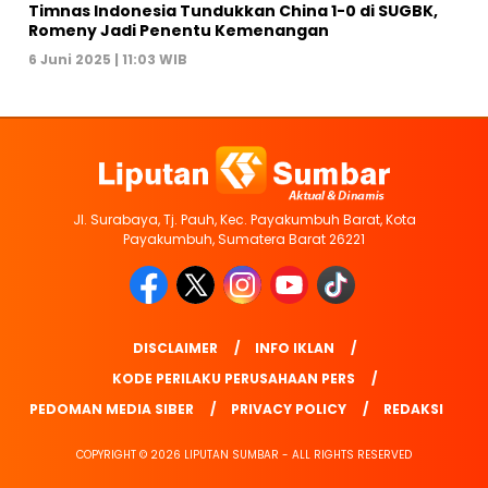
Timnas Indonesia Tundukkan China 1-0 di SUGBK,
Romeny Jadi Penentu Kemenangan
6 Juni 2025 | 11:03 WIB
Jl. Surabaya, Tj. Pauh, Kec. Payakumbuh Barat, Kota
Payakumbuh, Sumatera Barat 26221
DISCLAIMER
INFO IKLAN
KODE PERILAKU PERUSAHAAN PERS
PEDOMAN MEDIA SIBER
PRIVACY POLICY
REDAKSI
COPYRIGHT © 2026 LIPUTAN SUMBAR - ALL RIGHTS RESERVED