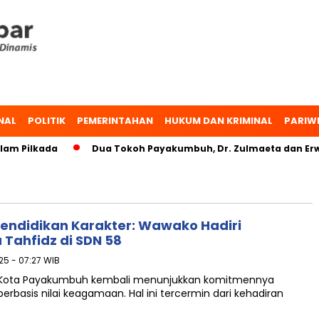
NAL
POLITIK
PEMERINTAHAN
HUKUM DAN KRIMINAL
PARIW
am Pilkada
Dua Tokoh Payakumbuh, Dr. Zulmaeta dan Erwi
ndidikan Karakter: Wawako Hadiri
Tahfidz di SDN 58
25 - 07:27 WIB
 Kota Payakumbuh kembali menunjukkan komitmennya
basis nilai keagamaan. Hal ini tercermin dari kehadiran