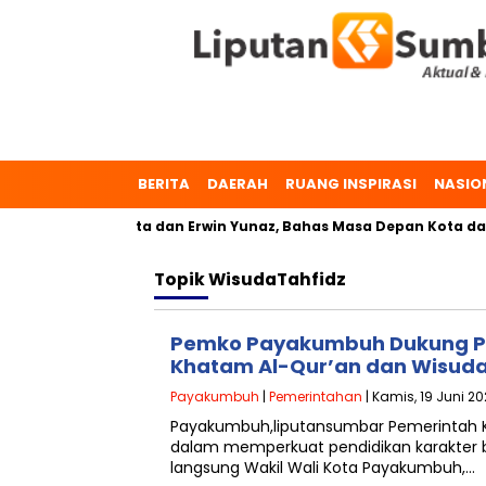
BERITA
DAERAH
RUANG INSPIRASI
NASIO
uh, Dr. Zulmaeta dan Erwin Yunaz, Bahas Masa Depan Kota dal
Topik
WisudaTahfidz
Pemko Payakumbuh Dukung Pe
Khatam Al-Qur’an dan Wisuda 
Payakumbuh
|
Pemerintahan
| Kamis, 19 Juni 20
Payakumbuh,liputansumbar Pemerintah
dalam memperkuat pendidikan karakter ber
langsung Wakil Wali Kota Payakumbuh,…