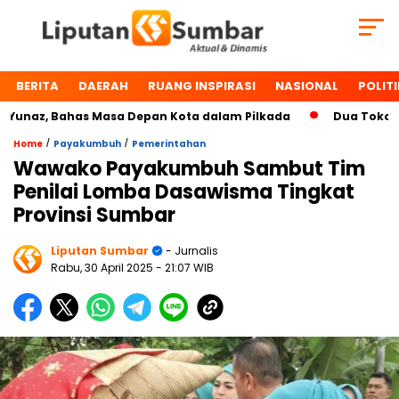
BERITA
DAERAH
RUANG INSPIRASI
NASIONAL
POLITI
z, Bahas Masa Depan Kota dalam Pilkada
Dua Tokoh Payak
/
/
Home
Payakumbuh
Pemerintahan
Wawako Payakumbuh Sambut Tim
Penilai Lomba Dasawisma Tingkat
Provinsi Sumbar
Liputan Sumbar
- Jurnalis
Rabu, 30 April 2025
- 21:07 WIB