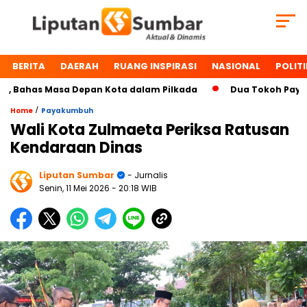
BERITA
DAERAH
RUANG INSPIRASI
NASIONAL
POLITI
ahas Masa Depan Kota dalam Pilkada
Dua Tokoh Payakumbu
/
Home
Payakumbuh
Wali Kota Zulmaeta Periksa Ratusan
Kendaraan Dinas
Liputan Sumbar
- Jurnalis
Senin, 11 Mei 2026
- 20:18 WIB