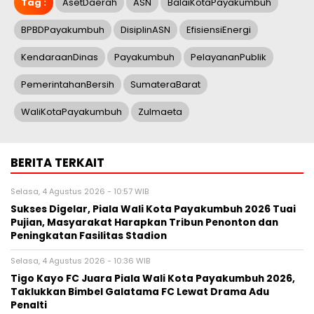
Tag :
AsetDaerah
ASN
BalaiKotaPayakumbuh
BPBDPayakumbuh
DisiplinASN
EfisiensiEnergi
KendaraanDinas
Payakumbuh
PelayananPublik
PemerintahanBersih
SumateraBarat
WaliKotaPayakumbuh
Zulmaeta
BERITA TERKAIT
Selasa, 4 Agustus 2026 - 10:57 WIB
Sukses Digelar, Piala Wali Kota Payakumbuh 2026 Tuai
Pujian, Masyarakat Harapkan Tribun Penonton dan
Peningkatan Fasilitas Stadion
Selasa, 4 Agustus 2026 - 10:36 WIB
Tigo Kayo FC Juara Piala Wali Kota Payakumbuh 2026,
Taklukkan Bimbel Galatama FC Lewat Drama Adu
Penalti