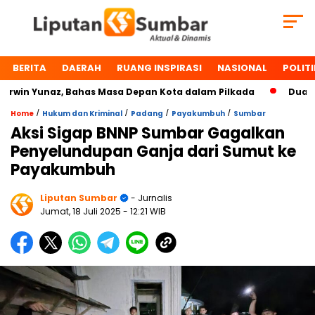
BERITA
DAERAH
RUANG INSPIRASI
NASIONAL
POLITI
in Yunaz, Bahas Masa Depan Kota dalam Pilkada
Dua Tokoh
/
/
/
/
Home
Hukum dan Kriminal
Padang
Payakumbuh
Sumbar
Aksi Sigap BNNP Sumbar Gagalkan
Penyelundupan Ganja dari Sumut ke
Payakumbuh
Liputan Sumbar
- Jurnalis
Jumat, 18 Juli 2025
- 12:21 WIB