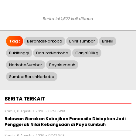
Berita ini 1,522 kali dibaca
Tag :
BerantasNarkoba
BNNPsumbar
BNNRI
Bukittinggi
DaruratNarkoba
Ganja100Kg
NarkobaSumbar
Payakumbuh
SumbarBersihNarkoba
BERITA TERKAIT
Kamis, 6 Agustus 2026 - 07:56 WIB
Relawan Gerakan Kebajikan Pancasila Disiapkan Jadi
Penggerak Nilai Kebangsaan di Payakumbuh
Kamis, 6 Agustus 2026 - 07:43 WIB