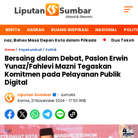
BERITA
DAERAH
RUANG INSPIRASI
NASIONAL
POLITI
z, Bahas Masa Depan Kota dalam Pilkada
Dua Tokoh Payak
/
/
Home
Payakumbuh
Politik
Bersaing dalam Debat, Paslon Erwin
Yunaz/Fahlevi Mazni Tegaskan
Komitmen pada Pelayanan Publik
Digital
Liputan Sumbar
- Jurnalis
Kamis, 21 November 2024
- 17:50 WIB