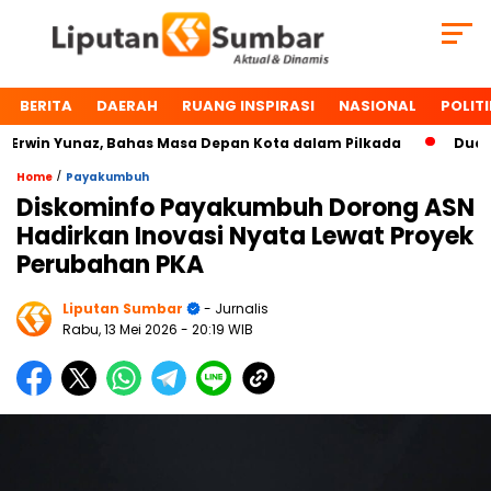
BERITA
DAERAH
RUANG INSPIRASI
NASIONAL
POLITI
in Yunaz, Bahas Masa Depan Kota dalam Pilkada
Dua Toko
/
Home
Payakumbuh
Diskominfo Payakumbuh Dorong ASN
Hadirkan Inovasi Nyata Lewat Proyek
Perubahan PKA
Liputan Sumbar
- Jurnalis
Rabu, 13 Mei 2026
- 20:19 WIB