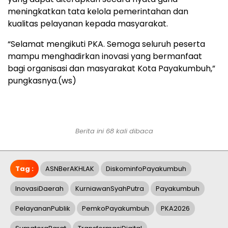
meningkatkan tata kelola pemerintahan dan
kualitas pelayanan kepada masyarakat.
“Selamat mengikuti PKA. Semoga seluruh peserta
mampu menghadirkan inovasi yang bermanfaat
bagi organisasi dan masyarakat Kota Payakumbuh,”
pungkasnya.(ws)
Berita ini 68 kali dibaca
Tag :
ASNBerAKHLAK
DiskominfoPayakumbuh
InovasiDaerah
KurniawanSyahPutra
Payakumbuh
PelayananPublik
PemkoPayakumbuh
PKA2026