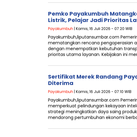
Pemko Payakumbuh Matangk
Listrik, Pelajar Jadi Prioritas 
Payakumbuh
| Kamis, 16 Juli 2026 - 07:20 WIB
Payakumbuh,liputansumbar.com Pemerin
mematangkan rencana pengoperasian an
dengan menempatkan kebutuhan transpor
prioritas utama layanan. Kebijakan ini me
Sertifikat Merek Randang Pa
Diterima
Payakumbuh
| Kamis, 16 Juli 2026 - 07:10 WIB
Payakumbuh,liputansumbar.com Pemerin
memperkuat pelindungan kekayaan intele
strategi meningkatkan daya saing produk
mendorong pertumbuhan ekonomi berba