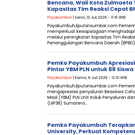
Bencana, Wali Kota Zulmaeta
Kapasitas Tim Reaksi Cepat B
Payakumbuh
| Senin, 13 Juli 2026 - 11:15 WIB
Payakumbuh,liputansumbar.com Pemerin
memperkuat kesiapsiagaan menghadapi 
melalui peningkatan kapasitas Tim Reak
Penanggulangan Bencana Daerah (BPBD)
Pemko Payakumbuh Apresiasi
Pintar YBM PLN untuk 88 Siswa
Payakumbuh
| Kamis, 9 Juli 2026 - 12:41 WIB
Payakumbuh,liputansumbar.com Pemeri
mengapresiasi penyaluran Beasiswa Cahay
Maal (YBM) PLN Unit Induk Penyaluran da
(UIP3B) Sumatera…
Pemko Payakumbuh Terapkan
University, Perkuat Kompeten