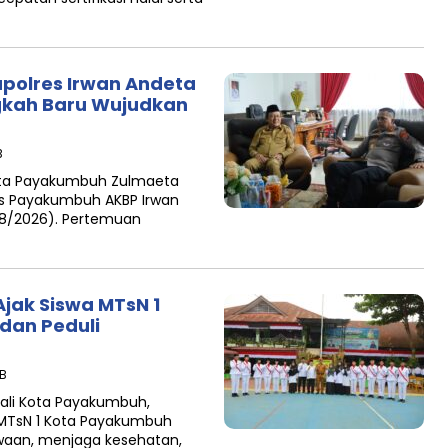
polres Irwan Andeta
ngkah Baru Wujudkan
B
ota Payakumbuh Zulmaeta
es Payakumbuh AKBP Irwan
3/8/2026). Pertemuan
jak Siswa MTsN 1
 dan Peduli
IB
ali Kota Payakumbuh,
 MTsN 1 Kota Payakumbuh
aan, menjaga kesehatan,