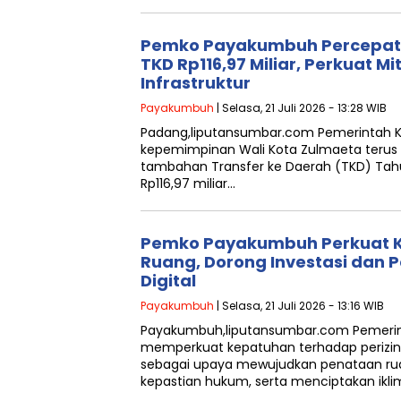
Pemko Payakumbuh Percepat 
TKD Rp116,97 Miliar, Perkuat M
Infrastruktur
Payakumbuh
| Selasa, 21 Juli 2026 - 13:28 WIB
Padang,liputansumbar.com Pemerintah 
kepemimpinan Wali Kota Zulmaeta terus
tambahan Transfer ke Daerah (TKD) Tah
Rp116,97 miliar…
Pemko Payakumbuh Perkuat 
Ruang, Dorong Investasi dan 
Digital
Payakumbuh
| Selasa, 21 Juli 2026 - 13:16 WIB
Payakumbuh,liputansumbar.com Pemerin
memperkuat kepatuhan terhadap perizi
sebagai upaya mewujudkan penataan rua
kepastian hukum, serta menciptakan ikl