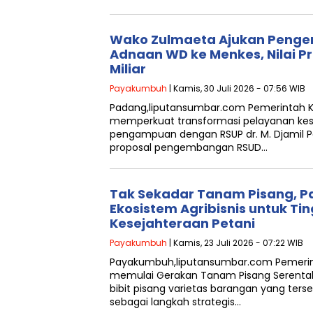
Wako Zulmaeta Ajukan Penge
Adnaan WD ke Menkes, Nilai P
Miliar
Payakumbuh
| Kamis, 30 Juli 2026 - 07:56 WIB
Padang,liputansumbar.com Pemerintah 
memperkuat transformasi pelayanan kes
pengampuan dengan RSUP dr. M. Djamil 
proposal pengembangan RSUD…
Tak Sekadar Tanam Pisang, 
Ekosistem Agribisnis untuk Ti
Kesejahteraan Petani
Payakumbuh
| Kamis, 23 Juli 2026 - 07:22 WIB
Payakumbuh,liputansumbar.com Pemeri
memulai Gerakan Tanam Pisang Serent
bibit pisang varietas barangan yang ters
sebagai langkah strategis…