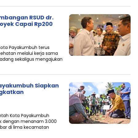
mbangan RSUD dr.
royek Capai Rp200
Kota Payakumbuh terus
ehatan melalui kerja sama
Padang sekaligus mengajukan
Payakumbuh Siapkan
ngkatkan
ntah Kota Payakumbuh
ak dengan menanam 3.000
ebar di lima kecamatan