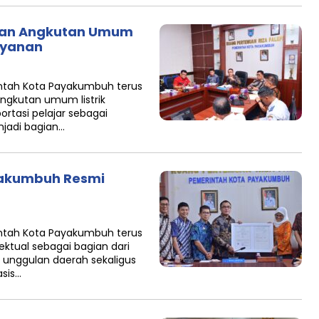
an Angkutan Umum
Layanan
tah Kota Payakumbuh terus
gkutan umum listrik
tasi pelajar sebagai
njadi bagian…
yakumbuh Resmi
tah Kota Payakumbuh terus
ktual sebagai bagian dari
 unggulan daerah sekaligus
sis…