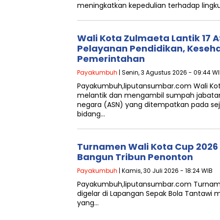
meningkatkan kepedulian terhadap lingk
Wali Kota Zulmaeta Lantik 17 
Pelayanan Pendidikan, Keseha
Pemerintahan
Payakumbuh
| Senin, 3 Agustus 2026 - 09:44 W
Payakumbuh,liputansumbar.com Wali K
melantik dan mengambil sumpah jabatan t
negara (ASN) yang ditempatkan pada seju
bidang…
Turnamen Wali Kota Cup 202
Bangun Tribun Penonton
Payakumbuh
| Kamis, 30 Juli 2026 - 18:24 WIB
Payakumbuh,liputansumbar.com Turname
digelar di Lapangan Sepak Bola Tantawi
yang…