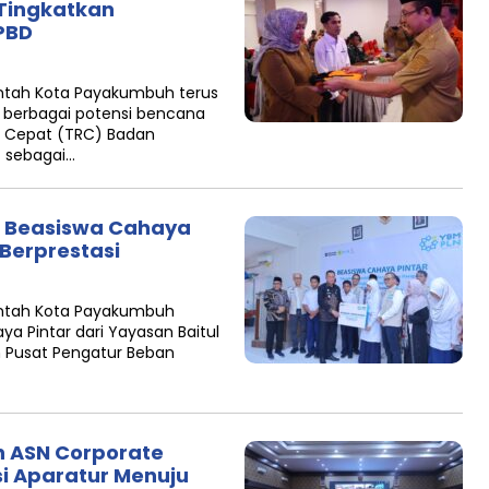
 Tingkatkan
PBD
tah Kota Payakumbuh terus
berbagai potensi bencana
si Cepat (TRC) Badan
 sebagai…
 Beasiswa Cahaya
 Berprestasi
ntah Kota Payakumbuh
a Pintar dari Yayasan Baitul
n Pusat Pengatur Beban
 ASN Corporate
si Aparatur Menuju