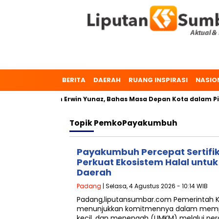
BERITA
DAERAH
RUANG INSPIRASI
NASIO
maeta dan Erwin Yunaz, Bahas Masa Depan Kota dalam Pilkada
Topik
PemkoPayakumbuh
Payakumbuh Percepat Sertifik
Perkuat Ekosistem Halal untu
Daerah
Padang
| Selasa, 4 Agustus 2026 - 10:14 WIB
Padang,liputansumbar.com Pemerintah 
menunjukkan komitmennya dalam memper
kecil, dan menengah (UMKM) melalui perce