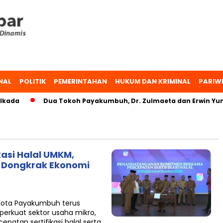
NAL
POLITIK
PEMERINTAHAN
HUKUM DAN KRIMINAL
PARIW
Dua Tokoh Payakumbuh, Dr. Zulmaeta dan Erwin Yunaz, Bah
asi Halal UMKM,
k Dongkrak Ekonomi
Kota Payakumbuh terus
kuat sektor usaha mikro,
patan sertifikasi halal serta