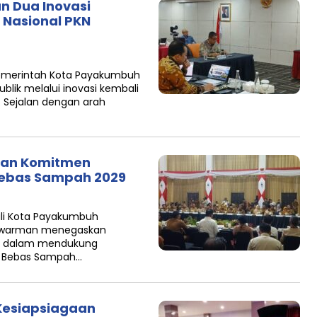
 Dua Inovasi
 Nasional PKN
emerintah Kota Payakumbuh
lik melalui inovasi kembali
 Sejalan dengan arah
an Komitmen
ebas Sampah 2029
li Kota Payakumbuh
daswarman menegaskan
h dalam mendukung
t Bebas Sampah…
Kesiapsiagaan