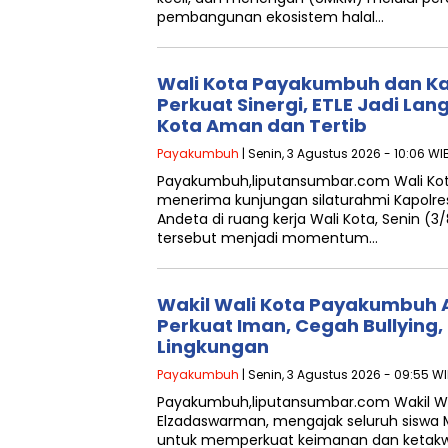
pembangunan ekosistem halal…
Wali Kota Payakumbuh dan Ka
Perkuat Sinergi, ETLE Jadi La
Kota Aman dan Tertib
Payakumbuh
| Senin, 3 Agustus 2026 - 10:06 WI
Payakumbuh,liputansumbar.com Wali K
menerima kunjungan silaturahmi Kapolr
Andeta di ruang kerja Wali Kota, Senin (
tersebut menjadi momentum…
Wakil Wali Kota Payakumbuh A
Perkuat Iman, Cegah Bullying,
Lingkungan
Payakumbuh
| Senin, 3 Agustus 2026 - 09:55 W
Payakumbuh,liputansumbar.com Wakil W
Elzadaswarman, mengajak seluruh siswa
untuk memperkuat keimanan dan ketakw