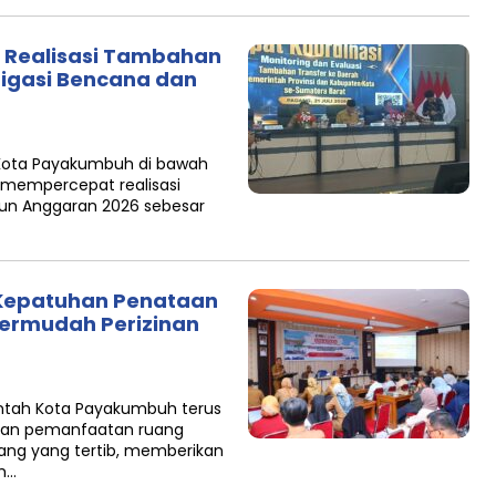
Realisasi Tambahan
itigasi Bencana dan
Kota Payakumbuh di bawah
 mempercepat realisasi
un Anggaran 2026 sebesar
Kepatuhan Penataan
Permudah Perizinan
tah Kota Payakumbuh terus
nan pemanfaatan ruang
ng yang tertib, memberikan
im…