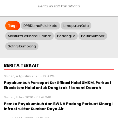
Berita ini 622 kali dibaca
Tag :
DPRDLimaPuluhKota
LimapuluhKota
Masful#GerindraSumbar
PadangTV
PolitikSumbar
SafniSikumbang
BERITA TERKAIT
Selasa, 4 Agustus 2026 - 10:14 WIB
Payakumbuh Percepat Sertifikasi Halal UMKM, Perkuat
Ekosistem Halal untuk Dongkrak Ekonomi Daerah
Selasa, 9 Juni 2026 - 09:49 WIB
Pemko Payakumbuh dan BWS V Padang Perkuat Sinergi
Infrastruktur Sumber Daya Air