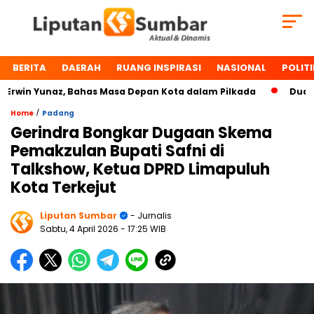
BERITA
DAERAH
RUANG INSPIRASI
NASIONAL
POLITI
in Yunaz, Bahas Masa Depan Kota dalam Pilkada
Dua Toko
/
Home
Padang
Gerindra Bongkar Dugaan Skema
Pemakzulan Bupati Safni di
Talkshow, Ketua DPRD Limapuluh
Kota Terkejut
Liputan Sumbar
- Jurnalis
Sabtu, 4 April 2026
- 17:25 WIB