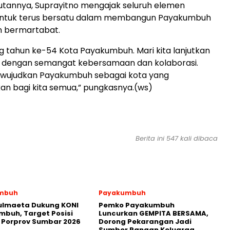
utannya, Suprayitno mengajak seluruh elemen
ntuk terus bersatu dalam membangun Payakumbuh
n bermartabat.
g tahun ke-54 Kota Payakumbuh. Mari kita lanjutkan
ni dengan semangat kebersamaan dan kolaborasi.
a wujudkan Payakumbuh sebagai kota yang
 bagi kita semua,” pungkasnya.(ws)
Berita ini 547 kali dibaca
mbuh
Payakumbuh
ulmaeta Dukung KONI
Pemko Payakumbuh
buh, Target Posisi
Luncurkan GEMPITA BERSAMA,
 Porprov Sumbar 2026
Dorong Pekarangan Jadi
Sumber Pangan Keluarga