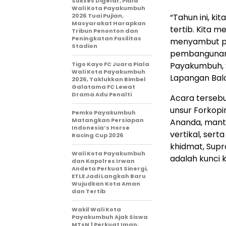
Sukses Digelar, Piala
Wali Kota Payakumbuh
2026 Tuai Pujian,
“Tahun ini, k
Masyarakat Harapkan
tertib. Kita 
Tribun Penonton dan
Peningkatan Fasilitas
menyambut pe
Stadion
pembangunan d
Tigo Kayo FC Juara Piala
Payakumbuh, S
Wali Kota Payakumbuh
Lapangan Bala
2026, Taklukkan Bimbel
Galatama FC Lewat
Drama Adu Penalti
Acara tersebu
unsur Forkop
Pemko Payakumbuh
Matangkan Persiapan
Ananda, manta
Indonesia’s Horse
vertikal, ser
Racing Cup 2026
khidmat, Sup
Wali Kota Payakumbuh
adalah kunci
dan Kapolres Irwan
Andeta Perkuat Sinergi,
ETLE Jadi Langkah Baru
Wujudkan Kota Aman
dan Tertib
Wakil Wali Kota
Payakumbuh Ajak Siswa
MTsN 1 Perkuat Iman,