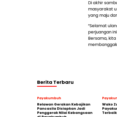
Di akhir samb
masyarakat u
yang maju da
“Selamat ulan
perjuangan i
Bersama, kit
membanggakan
Berita Terbaru
Payakumbuh
Payaku
Relawan Gerakan Kebajikan
Wako Z
Pancasila Disiapkan Jadi
Payakum
Penggerak Nilai Kebangsaan
Terbaik
di Payakumbuh