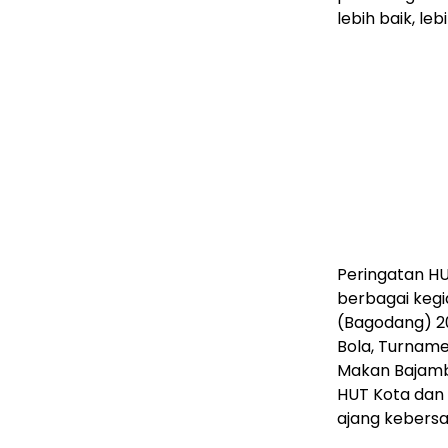
lebih baik, le
Peringatan H
berbagai keg
(Bagodang) 20
Bola, Turname
Makan Bajamba
HUT Kota dan
ajang kebers