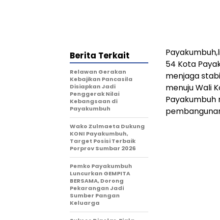
Payakumbuh,l
Berita Terkait
54 Kota Paya
Relawan Gerakan
menjaga stabi
Kebajikan Pancasila
menuju Wali K
Disiapkan Jadi
Penggerak Nilai
Payakumbuh 
Kebangsaan di
Payakumbuh
pembangunan 
Wako Zulmaeta Dukung
KONI Payakumbuh,
Target Posisi Terbaik
Porprov Sumbar 2026
Pemko Payakumbuh
Luncurkan GEMPITA
BERSAMA, Dorong
Pekarangan Jadi
Sumber Pangan
Keluarga