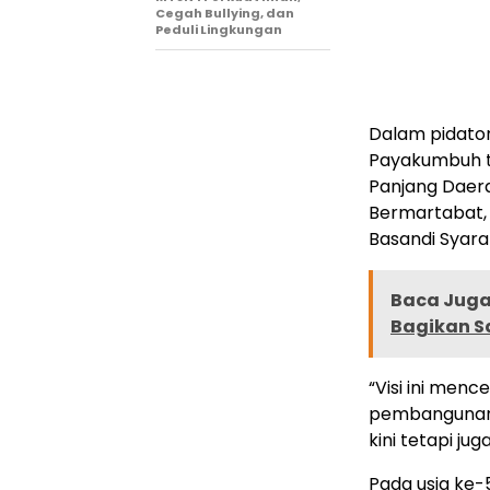
Cegah Bullying, dan
Peduli Lingkungan
Dalam pidato
Payakumbuh 
Panjang Daer
Bermartabat, 
Basandi Syarak
Baca Juga 
Bagikan S
“Visi ini men
pembangunan 
kini tetapi ju
Pada usia ke-