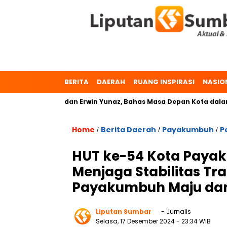
BERITA
DAERAH
RUANG INSPIRASI
NASIO
r. Zulmaeta dan Erwin Yunaz, Bahas Masa Depan Kota dalam Pil
Home
Berita Daerah
Payakumbuh
P
/
/
/
HUT ke-54 Kota Paya
Menjaga Stabilitas T
Payakumbuh Maju da
Liputan Sumbar
- Jurnalis
Selasa, 17 Desember 2024
- 23:34 WIB