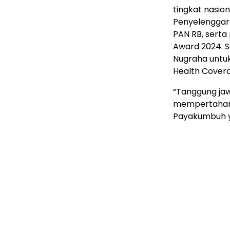
tingkat nasion
Penyelenggara
PAN RB, serta
Award 2024. S
Nugraha untuk
Health Cover
“Tanggung ja
mempertahanka
Payakumbuh ya