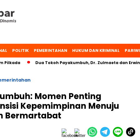
NAL
POLITIK
PEMERINTAHAN
HUKUM DAN KRIMINAL
PARIW
kada
Dua Tokoh Payakumbuh, Dr. Zulmaeta dan Erwin Yuna
emerintahan
kumbuh: Momen Penting
ransisi Kepemimpinan Menuju
n Bermartabat