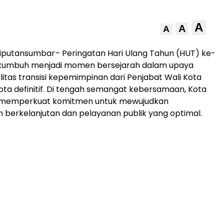
A
A
A
iputansumbar– Peringatan Hari Ulang Tahun (HUT) ke-
kumbuh menjadi momen bersejarah dalam upaya
litas transisi kepemimpinan dari Penjabat Wali Kota
ota definitif. Di tengah semangat kebersamaan, Kota
memperkuat komitmen untuk mewujudkan
berkelanjutan dan pelayanan publik yang optimal.