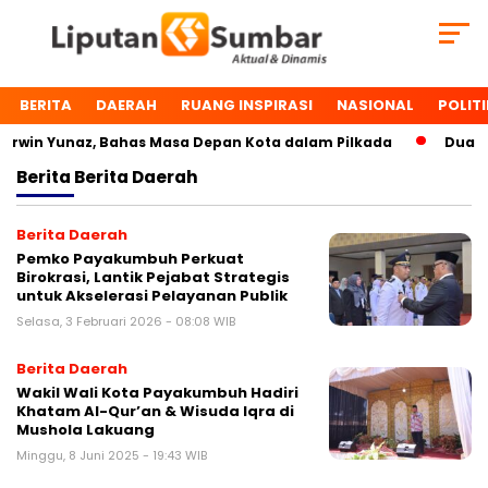
BERITA
DAERAH
RUANG INSPIRASI
NASIONAL
POLITI
in Yunaz, Bahas Masa Depan Kota dalam Pilkada
Dua Toko
Berita
Berita Daerah
Berita Daerah
Pemko Payakumbuh Perkuat
Birokrasi, Lantik Pejabat Strategis
untuk Akselerasi Pelayanan Publik
Selasa, 3 Februari 2026 - 08:08 WIB
Berita Daerah
Wakil Wali Kota Payakumbuh Hadiri
Khatam Al-Qur’an & Wisuda Iqra di
Mushola Lakuang
Minggu, 8 Juni 2025 - 19:43 WIB