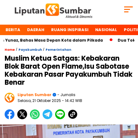
BERITA
DAERAH
RUANG INSPIRASI
NASIONAL
POLITI
naz, Bahas Masa Depan Kota dalam Pilkada
Dua Tokoh Pay
/
/
Home
Payakumbuh
Pemerintahan
Muslim Ketua Satgas: Kebakaran
Blok Barat Open Flame,Isu Sabotase
Kebakaran Pasar Payakumbuh Tidak
Benar
Liputan Sumbar
- Jurnalis
Selasa, 21 Oktober 2025
- 14:42 WIB