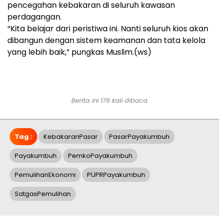
pencegahan kebakaran di seluruh kawasan
perdagangan.
“Kita belajar dari peristiwa ini. Nanti seluruh kios akan
dibangun dengan sistem keamanan dan tata kelola
yang lebih baik,” pungkas Muslim.(ws)
Berita ini 176 kali dibaca
Tag :
KebakaranPasar
PasarPayakumbuh
Payakumbuh
PemkoPayakumbuh
PemulihanEkonomi
PUPRPayakumbuh
SatgasPemulihan