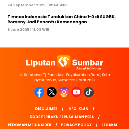
24 September 2025 | 19:44 WIB
Timnas Indonesia Tundukkan China 1-0 di SUGBK,
Romeny Jadi Penentu Kemenangan
6 Juni 2025 | 11:03 WIB
Jl. Surabaya, Tj. Pauh, Kec. Payakumbuh Barat, Kota
Payakumbuh, Sumatera Barat 26221
DISCLAIMER
INFO IKLAN
KODE PERILAKU PERUSAHAAN PERS
PEDOMAN MEDIA SIBER
PRIVACY POLICY
REDAKSI