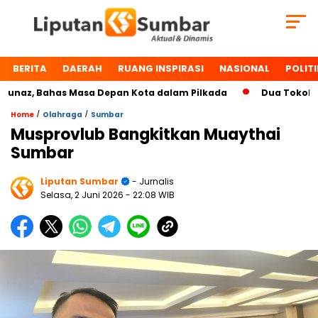
BERITA
DAERAH
RUANG INSPIRASI
NASIONAL
POLITI
az, Bahas Masa Depan Kota dalam Pilkada
Dua Tokoh Paya
/
/
Home
Olahraga
Sumbar
Musprovlub Bangkitkan Muaythai
Sumbar
Liputan Sumbar
- Jurnalis
Selasa, 2 Juni 2026
- 22:08 WIB