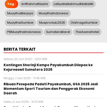
Tag :
ArifRahmatNashir
LaNyallaMahmudMattalitti
MuaythaiBerjaya
MuaythaiIndonesia
MuaythaiSumbar
Musprovlub2026
OlahragaSumbar
PBMuaythaiIndonesia
SumateraBarat
TheAxanaHotel
BERITA TERKAIT
Selasa, 23 Juni 2026 - 12:50 WIB
Kontingen Shorinji Kempo Payakumbuh Dilepas ke
Kejurnaswil Sumatera 2026
Minggu, 7 Juni 2026 - 17:45 WIB
Ribuan Pesepeda Padati Payakumbuh, GSA 2026 Jadi
Momentum Sport Tourism dan Penggerak Ekonomi
Daerah
Sabtu, 6 Juni 2026 - 10:13 WIB