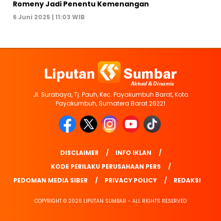
Romeny Jadi Penentu Kemenangan
6 Juni 2025 | 11:03 WIB
Jl. Surabaya, Tj. Pauh, Kec. Payakumbuh Barat, Kota
Payakumbuh, Sumatera Barat 26221
DISCLAIMER
INFO IKLAN
KODE PERILAKU PERUSAHAAN PERS
PEDOMAN MEDIA SIBER
PRIVACY POLICY
REDAKSI
COPYRIGHT © 2026 LIPUTAN SUMBAR - ALL RIGHTS RESERVED