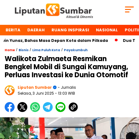
BERITA
DAERAH
RUANG INSPIRASI
NASIONAL
POLITI
 Yunaz, Bahas Masa Depan Kota dalam Pilkada
Dua Tokoh 
/
/
/
Home
Bisnis
Lima Puluh Kota
Payakumbuh
Walikota Zulmaeta Resmikan
Bengkel Mobil di Sungai Kamuyang,
Perluas Investasi ke Dunia Otomotif
Liputan Sumbar
- Jurnalis
Selasa, 3 Juni 2025
- 13:03 WIB