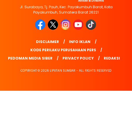
Jl. Surabaya, Tj. Pauh, Kec. Payakumbuh Barat, Kota
Payakumbuh, Sumatera Barat 26221
DISCLAIMER
INFO IKLAN
KODE PERILAKU PERUSAHAAN PERS
PEDOMAN MEDIA SIBER
PRIVACY POLICY
REDAKSI
COPYRIGHT © 2026 LIPUTAN SUMBAR - ALL RIGHTS RESERVED