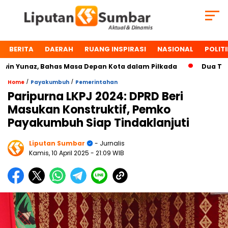
BERITA
DAERAH
RUANG INSPIRASI
NASIONAL
POLITI
Yunaz, Bahas Masa Depan Kota dalam Pilkada
Dua Tokoh P
/
/
Home
Payakumbuh
Pemerintahan
Paripurna LKPJ 2024: DPRD Beri
Masukan Konstruktif, Pemko
Payakumbuh Siap Tindaklanjuti
Liputan Sumbar
- Jurnalis
Kamis, 10 April 2025
- 21:09 WIB