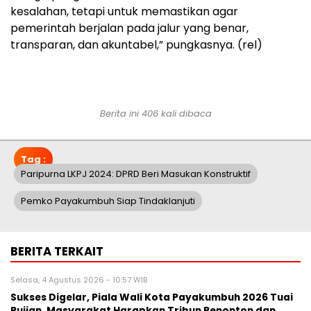
kesalahan, tetapi untuk memastikan agar
pemerintah berjalan pada jalur yang benar,
transparan, dan akuntabel,” pungkasnya. (rel)
Berita ini 406 kali dibaca
Tag :
Paripurna LKPJ 2024: DPRD Beri Masukan Konstruktif
Pemko Payakumbuh Siap Tindaklanjuti
BERITA TERKAIT
Selasa, 4 Agustus 2026 - 10:57 WIB
Sukses Digelar, Piala Wali Kota Payakumbuh 2026 Tuai
Pujian, Masyarakat Harapkan Tribun Penonton dan