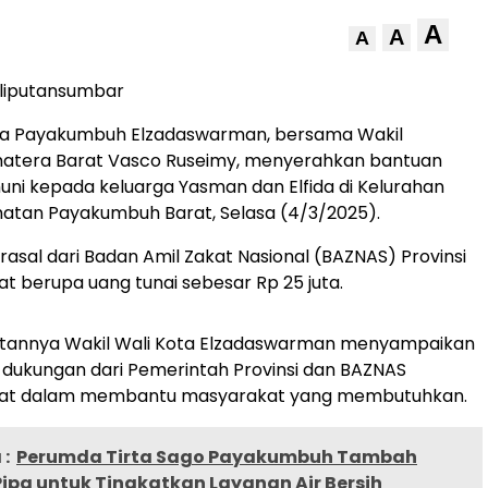
A
A
A
liputansumbar
ota Payakumbuh Elzadaswarman, bersama Wakil
atera Barat Vasco Ruseimy, menyerahkan bantuan
uni kepada keluarga Yasman dan Elfida di Kelurahan
atan Payakumbuh Barat, Selasa (4/3/2025).
rasal dari Badan Amil Zakat Nasional (BAZNAS) Provinsi
t berupa uang tunai sebesar Rp 25 juta.
annya Wakil Wali Kota Elzadaswarman menyampaikan
s dukungan dari Pemerintah Provinsi dan BAZNAS
rat dalam membantu masyarakat yang membutuhkan.
:
Perumda Tirta Sago Payakumbuh Tambah
ipa untuk Tingkatkan Layanan Air Bersih