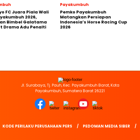
mbuh
Payakumbuh
yo FC Juara Piala Wali
Pemko Payakumbuh
ayakumbuh 2026,
Matangkan Persiapan
kan Bimbel Galatama
Indonesia’s Horse Racing Cup
t Drama Adu Penalti
2026
Jl. Surabaya, Tj. Pauh, Kec. Payakumbuh Barat, Kota
Payakumbuh, Sumatera Barat 26221
KODE PERILAKU PERUSAHAAN PERS
PEDOMAN MEDIA SIBER