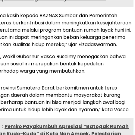
ima kasih kepada BAZNAS Sumbar dan Pemerintah
 terus berkontribusi dalam meningkatkan kesejahteraan
erutama melalui program bantuan rumah layak huni ini.
an ini dapat meringankan beban keluarga penerima
kan kualitas hidup mereka,” ujar Elzadaswarman.
u, Wakil Gubernur Vasco Ruseimy menegaskan bahwa
an sosial ini merupakan bentuk kepedulian
erhadap warga yang membutuhkan.
rovinsi Sumatera Barat berkomitmen untuk terus
engan daerah dalam membantu masyarakat kurang
erharap bantuan ini bisa menjadi langkah awal bagi
rima untuk hidup lebih layak dan nyaman,” kata Vasco.
:
Pemko Payakumbuh Apresiasi “Batogak Rumah
n Kudo-Kudo” di Koto Nan Ampek, Pelestarian