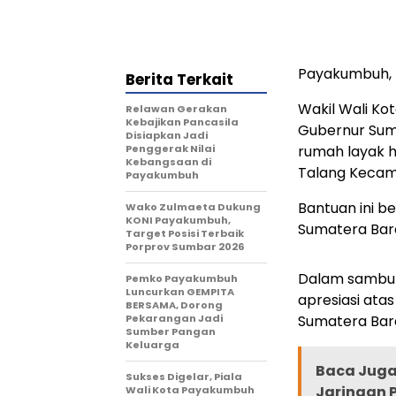
Payakumbuh, 
Berita Terkait
Wakil Wali K
Relawan Gerakan
Kebajikan Pancasila
Gubernur Sum
Disiapkan Jadi
Penggerak Nilai
rumah layak h
Kebangsaan di
Talang Kecam
Payakumbuh
Bantuan ini be
Wako Zulmaeta Dukung
KONI Payakumbuh,
Sumatera Bara
Target Posisi Terbaik
Porprov Sumbar 2026
Dalam sambut
Pemko Payakumbuh
Luncurkan GEMPITA
apresiasi ata
BERSAMA, Dorong
Pekarangan Jadi
Sumatera Ba
Sumber Pangan
Keluarga
Baca Juga 
Sukses Digelar, Piala
Jaringan P
Wali Kota Payakumbuh