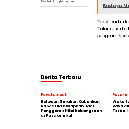
Peduli Lingkungan
Budaya Mi
Turut hadir d
Talang, serta
program kese
Berita Terbaru
Payakumbuh
Payaku
Relawan Gerakan Kebajikan
Wako Z
Pancasila Disiapkan Jadi
Payakum
Penggerak Nilai Kebangsaan
Terbaik
di Payakumbuh