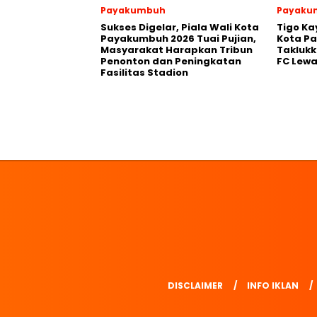
Payakumbuh
Payaku
Sukses Digelar, Piala Wali Kota
Tigo Ka
Payakumbuh 2026 Tuai Pujian,
Kota P
Masyarakat Harapkan Tribun
Takluk
Penonton dan Peningkatan
FC Lewa
Fasilitas Stadion
DISCLAIMER
INFO IKLAN