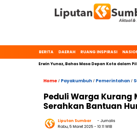
BERITA
DAERAH
RUANG INSPIRASI
NASIO
 Zulmaeta dan Erwin Yunaz, Bahas Masa Depan Kota dalam Pilk
Home
Payakumbuh
Pemerintahan
S
/
/
/
Peduli Warga Kurang
Serahkan Bantuan Hu
Liputan Sumbar
- Jurnalis
Rabu, 5 Maret 2025
- 10:11 WIB