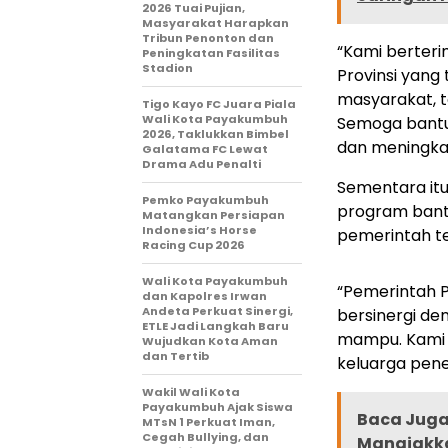
2026 Tuai Pujian,
Masyarakat Harapkan
Tribun Penonton dan
“Kami berter
Peningkatan Fasilitas
Stadion
Provinsi yang
masyarakat, t
Tigo Kayo FC Juara Piala
Wali Kota Payakumbuh
Semoga bantu
2026, Taklukkan Bimbel
dan meningkat
Galatama FC Lewat
Drama Adu Penalti
Sementara it
Pemko Payakumbuh
program bantu
Matangkan Persiapan
Indonesia’s Horse
pemerintah t
Racing Cup 2026
Wali Kota Payakumbuh
“Pemerintah P
dan Kapolres Irwan
Andeta Perkuat Sinergi,
bersinergi d
ETLE Jadi Langkah Baru
mampu. Kami b
Wujudkan Kota Aman
dan Tertib
keluarga pene
Wakil Wali Kota
Payakumbuh Ajak Siswa
Baca Juga 
MTsN 1 Perkuat Iman,
Cegah Bullying, dan
Manaiakka