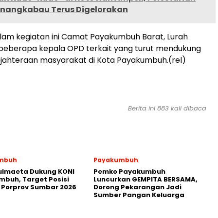
nangkabau Terus Digelorakan
alam kegiatan ini Camat Payakumbuh Barat, Lurah
 beberapa kepala OPD terkait yang turut mendukung
jahteraan masyarakat di Kota Payakumbuh.(rel)
Berita ini 883 kali dibaca
mbuh
Payakumbuh
ulmaeta Dukung KONI
Pemko Payakumbuh
buh, Target Posisi
Luncurkan GEMPITA BERSAMA,
 Porprov Sumbar 2026
Dorong Pekarangan Jadi
Sumber Pangan Keluarga