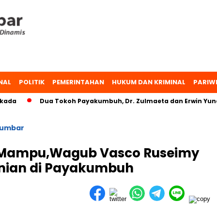
NAL
POLITIK
PEMERINTAHAN
HUKUM DAN KRIMINAL
PARIW
ada
Dua Tokoh Payakumbuh, Dr. Zulmaeta dan Erwin Yunaz
umbar
 Mampu,Wagub Vasco Ruseimy
nian di Payakumbuh