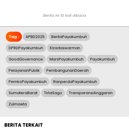
Berita ini 10 kali dibaca
Tag :
APBD2025
BeritaPayakumbuh
DPRDPayakumbuh
Elzadaswarman
GoodGovernance
MarsPayakumbuh
Payakumbuh
PelayananPublik
PembangunanDaerah
PemkoPayakumbuh
RanperdaPayakumbuh
SumateraBarat
TirtaSago
TransparansiAnggaran
Zulmaeta
BERITA TERKAIT