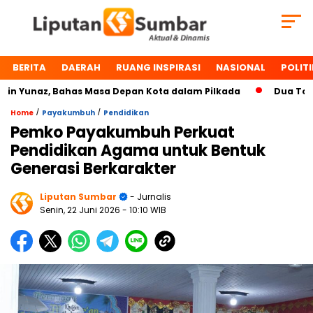
BERITA
DAERAH
RUANG INSPIRASI
NASIONAL
POLITI
Yunaz, Bahas Masa Depan Kota dalam Pilkada
Dua Tokoh Pa
/
/
Home
Payakumbuh
Pendidikan
Pemko Payakumbuh Perkuat
Pendidikan Agama untuk Bentuk
Generasi Berkarakter
Liputan Sumbar
- Jurnalis
Senin, 22 Juni 2026
- 10:10 WIB