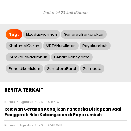
Berita ini 73 kali dibaca
Tag :
Elzadaswarman
GenerasiBerkarakter
KhatamAlQuran
MDTANurulIman
Payakumbuh
PemkoPayakumbuh
PendidikanAgama
PendidikanIslam
SumateraBarat
Zulmaeta
BERITA TERKAIT
Kamis, 6 Agustus 2026 - 07:56 WIB
Relawan Gerakan Kebajikan Pancasila Disiapkan Jadi
Penggerak Nilai Kebangsaan di Payakumbuh
Kamis, 6 Agustus 2026 - 07:43 WIB