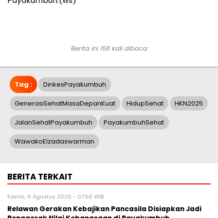
Payakumbuh.(ws)
Berita ini 158 kali dibaca
Tag :
DinkesPayakumbuh
GenerasiSehatMasaDepanKuat
HidupSehat
HKN2025
JalanSehatPayakumbuh
PayakumbuhSehat
WawakoElzadaswarman
BERITA TERKAIT
Kamis, 6 Agustus 2026 - 07:56 WIB
Relawan Gerakan Kebajikan Pancasila Disiapkan Jadi