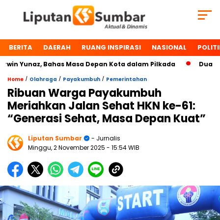
BERITA
DAERAH
RUANG INSPIRASI
NASIONAL
POLITI
n Yunaz, Bahas Masa Depan Kota dalam Pilkada
Dua Tokoh
/
/
/
Home
Olahraga
Payakumbuh
Pemerintahan
Ribuan Warga Payakumbuh
Meriahkan Jalan Sehat HKN ke-61:
“Generasi Sehat, Masa Depan Kuat”
Liputan Sumbar
- Jurnalis
Minggu, 2 November 2025
- 15:54 WIB