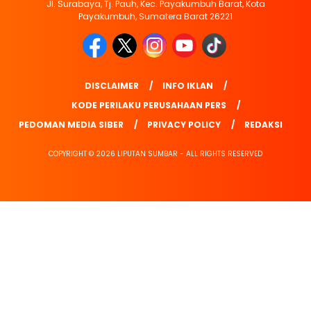
Jl. Surabaya, Tj. Pauh, Kec. Payakumbuh Barat, Kota
Payakumbuh, Sumatera Barat 26221
DISCLAIMER
INFO IKLAN
KODE PERILAKU PERUSAHAAN PERS
PEDOMAN MEDIA SIBER
PRIVACY POLICY
REDAKSI
COPYRIGHT © 2026 LIPUTAN SUMBAR - ALL RIGHTS RESERVED