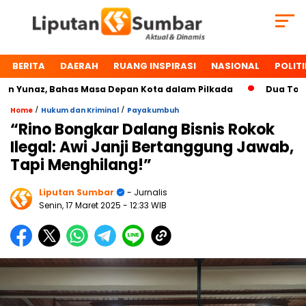
BERITA
DAERAH
RUANG INSPIRASI
NASIONAL
POLITI
unaz, Bahas Masa Depan Kota dalam Pilkada
Dua Tokoh Pa
/
/
Home
Hukum dan Kriminal
Payakumbuh
“Rino Bongkar Dalang Bisnis Rokok
Ilegal: Awi Janji Bertanggung Jawab,
Tapi Menghilang!”
Liputan Sumbar
- Jurnalis
Senin, 17 Maret 2025
- 12:33 WIB