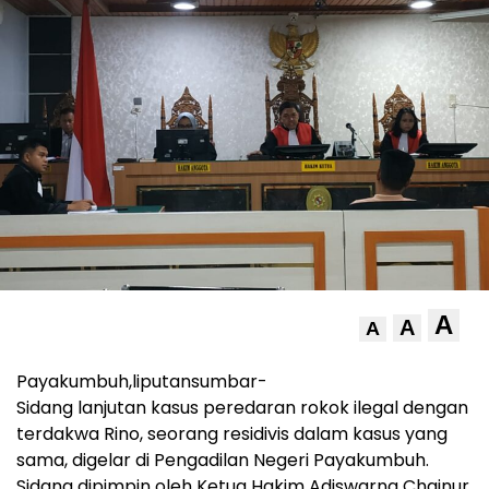
A
A
A
Payakumbuh,liputansumbar-
Sidang lanjutan kasus peredaran rokok ilegal dengan
terdakwa Rino, seorang residivis dalam kasus yang
sama, digelar di Pengadilan Negeri Payakumbuh.
Sidang dipimpin oleh Ketua Hakim Adiswarna Chainur