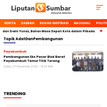
BERITA
DAERAH
RUANG INSPIRASI
NASIONAL
POLITI
dan Erwin Yunaz, Bahas Masa Depan Kota dalam Pilkada
D
Topik
AdatDanPembangunan
Payakumbuh
Pembangunan Eks Pasar Blok Barat
Payakumbuh Temui Titik Terang
Sabtu, 27 Desember 2025 - 18:23 WIB
TRENDING