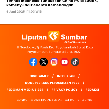
Timnas Indonesia Tundukkan China 1-0 di SUGBK,
Romeny Jadi Penentu Kemenangan
6 Juni 2025 | 11:03 WIB
Jl. Surabaya, Tj. Pauh, Kec. Payakumbuh Barat, Kota
Payakumbuh, Sumatera Barat 26221
DISCLAIMER
INFO IKLAN
KODE PERILAKU PERUSAHAAN PERS
PEDOMAN MEDIA SIBER
PRIVACY POLICY
REDAKSI
COPYRIGHT © 2026 LIPUTAN SUMBAR - ALL RIGHTS RESERVED