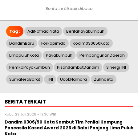
Berita ini 55 kali dibaca
Tag :
AdiNofriadiNata
BeritaPayakumbuh
DandimBaru
Forkopimda
Kodim030650Kota
LimapuluhKota
Payakumbuh
PembangunanDaerah
PemkoPayakumbuh
PisahSambutDandim
SinergiTNI
SumateraBarat
TNI
UcokNamara
Zulmaeta
BERITA TERKAIT
Rabu, 29 Juli 2026 - 19:30 WIB
Dandim 0306/50 Kota Sambut Tim Penilai Kampung
Pancasila Kasad Award 2026 di Balai Panjang Lima Puluh
Kota