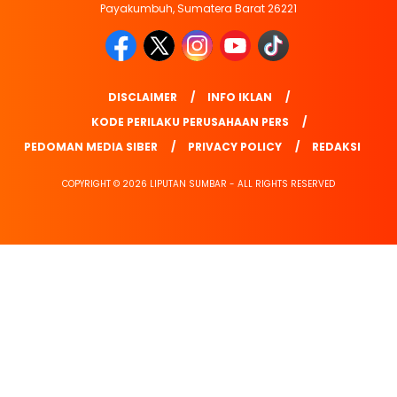
Payakumbuh, Sumatera Barat 26221
DISCLAIMER
INFO IKLAN
KODE PERILAKU PERUSAHAAN PERS
PEDOMAN MEDIA SIBER
PRIVACY POLICY
REDAKSI
COPYRIGHT © 2026 LIPUTAN SUMBAR - ALL RIGHTS RESERVED