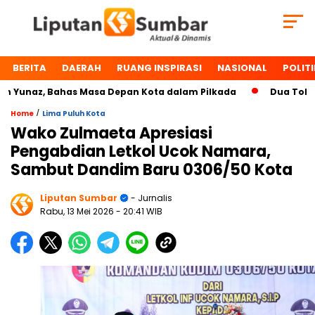
BERITA
DAERAH
RUANG INSPIRASI
NASIONAL
POLITI
unaz, Bahas Masa Depan Kota dalam Pilkada
Dua Tokoh Pay
/
Home
Lima Puluh Kota
Wako Zulmaeta Apresiasi
Pengabdian Letkol Ucok Namara,
Sambut Dandim Baru 0306/50 Kota
Liputan Sumbar
- Jurnalis
Rabu, 13 Mei 2026
- 20:41 WIB