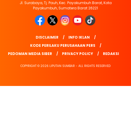
Jl. Surabaya, Tj. Pauh, Kec. Payakumbuh Barat, Kota
Payakumbuh, Sumatera Barat 26221
DISCLAIMER
INFO IKLAN
KODE PERILAKU PERUSAHAAN PERS
PEDOMAN MEDIA SIBER
PRIVACY POLICY
REDAKSI
COPYRIGHT © 2026 LIPUTAN SUMBAR - ALL RIGHTS RESERVED