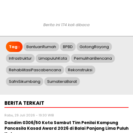
Berita ini 174 kali dibaca
Tag :
BantuanRumah
BPBD
GotongRoyong
Infrastruktur
LimapuluhKota
PemulihanBencana
RehabilitasiPascabencana
Rekonstruksi
SafniSikumbang
SumateraBarat
BERITA TERKAIT
Rabu, 29 Juli 2026 - 19:30 WIB
Dandim 0306/50 Kota Sambut Tim Penilai Kampung
Pancasila Kasad Award 2026 di Balai Panjang Lima Puluh