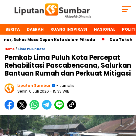
BERITA
DAERAH
RUANG INSPIRASI
NASIONAL
POLITI
 Bahas Masa Depan Kota dalam Pilkada
Dua Tokoh Payakum
/
Home
Lima Puluh Kota
Pemkab Lima Puluh Kota Percepat
Rehabilitasi Pascabencana, Salurkan
Bantuan Rumah dan Perkuat Mitigasi
Liputan Sumbar
- Jurnalis
Senin, 6 Juli 2026
- 15:33 WIB