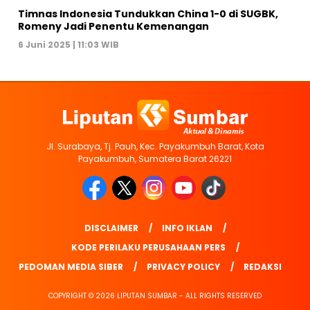
Timnas Indonesia Tundukkan China 1-0 di SUGBK,
Romeny Jadi Penentu Kemenangan
6 Juni 2025 | 11:03 WIB
Jl. Surabaya, Tj. Pauh, Kec. Payakumbuh Barat, Kota
Payakumbuh, Sumatera Barat 26221
DISCLAIMER
INFO IKLAN
KODE PERILAKU PERUSAHAAN PERS
PEDOMAN MEDIA SIBER
PRIVACY POLICY
REDAKSI
COPYRIGHT © 2026 LIPUTAN SUMBAR - ALL RIGHTS RESERVED