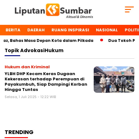
BERITA
DAERAH
RUANG INSPIRASI
NASIONAL
POLITI
az, Bahas Masa Depan Kota dalam Pilkada
Dua Tokoh Paya
Topik
AdvokasiHukum
Hukum dan Kriminal
YLBH DHP Kecam Keras Dugaan
Kekerasan terhadap Perempuan di
Payakumbuh, Siap Dampingi Korban
Hingga Tuntas
Selasa, 1 Juli 2025 - 12:22 WIB
TRENDING