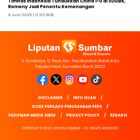
Timnas Indonesia Tundukkan China 1-0 di SUGBK,
Romeny Jadi Penentu Kemenangan
6 Juni 2025 | 11:03 WIB
Jl. Surabaya, Tj. Pauh, Kec. Payakumbuh Barat, Kota
Payakumbuh, Sumatera Barat 26221
DISCLAIMER
INFO IKLAN
KODE PERILAKU PERUSAHAAN PERS
PEDOMAN MEDIA SIBER
PRIVACY POLICY
REDAKSI
COPYRIGHT © 2026 LIPUTAN SUMBAR - ALL RIGHTS RESERVED