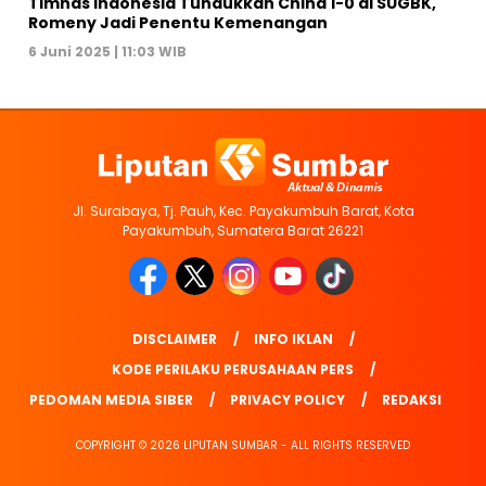
Timnas Indonesia Tundukkan China 1-0 di SUGBK,
Romeny Jadi Penentu Kemenangan
6 Juni 2025 | 11:03 WIB
Jl. Surabaya, Tj. Pauh, Kec. Payakumbuh Barat, Kota
Payakumbuh, Sumatera Barat 26221
DISCLAIMER
INFO IKLAN
KODE PERILAKU PERUSAHAAN PERS
PEDOMAN MEDIA SIBER
PRIVACY POLICY
REDAKSI
COPYRIGHT © 2026 LIPUTAN SUMBAR - ALL RIGHTS RESERVED