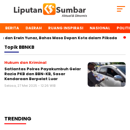
BERITA
DAERAH
RUANG INSPIRASI
NASIONAL
POLITI
 dan Erwin Yunaz, Bahas Masa Depan Kota dalam Pilkada
D
Topik
BBNKB
Hukum dan Kriminal
Satlantas Polres Payakumbuh Gelar
Razia PKB dan BBN-KB, Sasar
Kendaraan Berpelat Luar
Selasa, 27 Mei 2025 - 12:26 WIB
TRENDING