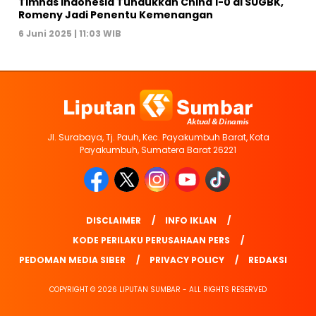
Timnas Indonesia Tundukkan China 1-0 di SUGBK,
Romeny Jadi Penentu Kemenangan
6 Juni 2025 | 11:03 WIB
Jl. Surabaya, Tj. Pauh, Kec. Payakumbuh Barat, Kota
Payakumbuh, Sumatera Barat 26221
DISCLAIMER
INFO IKLAN
KODE PERILAKU PERUSAHAAN PERS
PEDOMAN MEDIA SIBER
PRIVACY POLICY
REDAKSI
COPYRIGHT © 2026 LIPUTAN SUMBAR - ALL RIGHTS RESERVED