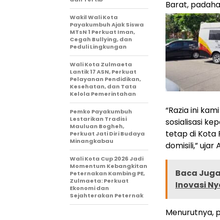
Barat, padaha
Wakil Wali Kota
Payakumbuh Ajak Siswa
MTsN 1 Perkuat Iman,
Cegah Bullying, dan
Peduli Lingkungan
Wali Kota Zulmaeta
Lantik 17 ASN, Perkuat
Pelayanan Pendidikan,
Kesehatan, dan Tata
Kelola Pemerintahan
“Razia ini ka
Pemko Payakumbuh
Lestarikan Tradisi
sosialisasi k
Mauluan Bogheh,
tetap di Kot
Perkuat Jati Diri Budaya
Minangkabau
domisili,” uj
Wali Kota Cup 2026 Jadi
Momentum Kebangkitan
Baca Juga 
Peternakan Kambing PE,
Zulmaeta: Perkuat
Inovasi N
Ekonomi dan
Sejahterakan Peternak
Menurutnya, p