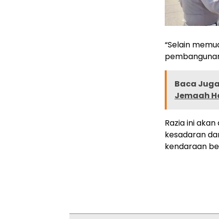
“Selain memud
pembangunan 
Baca Juga 
Jemaah Ha
Razia ini aka
kesadaran da
kendaraan be