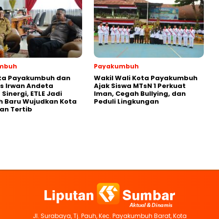
mbuh
Payakumbuh
ota Payakumbuh dan
Wakil Wali Kota Payakumbuh
s Irwan Andeta
Ajak Siswa MTsN 1 Perkuat
Sinergi, ETLE Jadi
Iman, Cegah Bullying, dan
h Baru Wujudkan Kota
Peduli Lingkungan
an Tertib
Jl. Surabaya, Tj. Pauh, Kec. Payakumbuh Barat, Kota