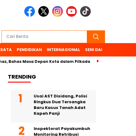
ISATA
PENDIDIKAN
INTERNASIONAL
SENI DAN BUDAYA
OL
has Masa Depan Kota dalam Pilkada
TRENDING
Usai AST Disidang, Polisi
Ringkus Dua Tersangka
Baru Kasus Tanah Adat
Kapeh Panji
Inspektorat Payakumbuh
Monitoring Retribusi