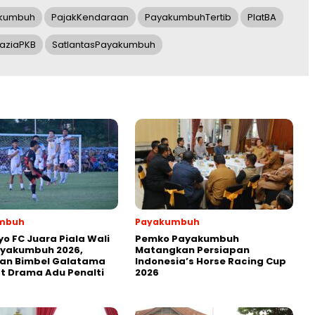
akumbuh
PajakKendaraan
PayakumbuhTertib
PlatBA
aziaPKB
SatlantasPayakumbuh
mbuh
Payakumbuh
yo FC Juara Piala Wali
Pemko Payakumbuh
ayakumbuh 2026,
Matangkan Persiapan
kan Bimbel Galatama
Indonesia’s Horse Racing Cup
t Drama Adu Penalti
2026