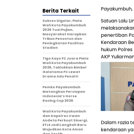
Payakumbuh, 
Berita Terkait
Satuan Lalu L
Sukses Digelar, Piala
Wali Kota Payakumbuh
melaksanakan
2026 Tuai Pujian,
Masyarakat Harapkan
penertiban P
Tribun Penonton dan
Kendaraan Ber
Peningkatan Fasilitas
Stadion
hukum Polres 
AKP Yuliarman
Tigo Kayo FC Juara Piala
Wali Kota Payakumbuh
2026, Taklukkan Bimbel
Galatama FC Lewat
Drama Adu Penalti
Pemko Payakumbuh
Matangkan Persiapan
Indonesia’s Horse
Racing Cup 2026
Wali Kota Payakumbuh
dan Kapolres Irwan
Andeta Perkuat Sinergi,
Dalam razia t
ETLE Jadi Langkah Baru
kendaraan ya
Wujudkan Kota Aman
dan Tertib