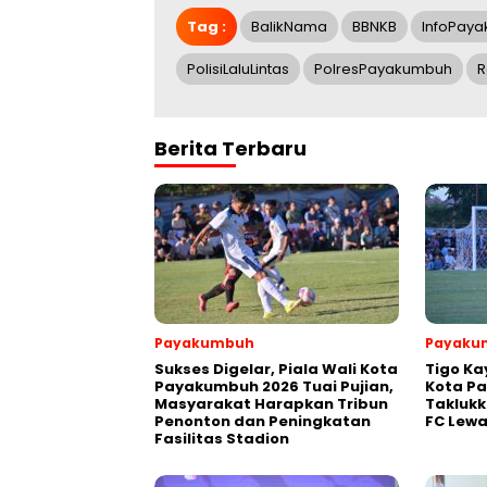
Tag :
BalikNama
BBNKB
InfoPay
PolisiLaluLintas
PolresPayakumbuh
R
Berita Terbaru
Payakumbuh
Payaku
Sukses Digelar, Piala Wali Kota
Tigo Ka
Payakumbuh 2026 Tuai Pujian,
Kota P
Masyarakat Harapkan Tribun
Takluk
Penonton dan Peningkatan
FC Lewa
Fasilitas Stadion