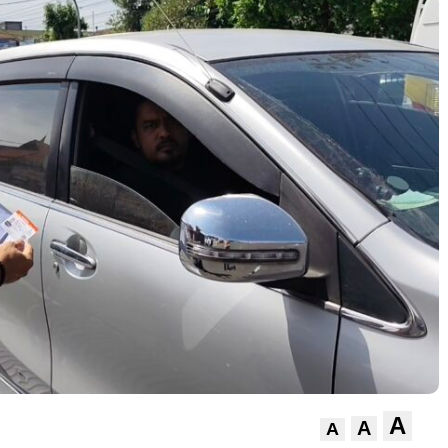
A
A
A