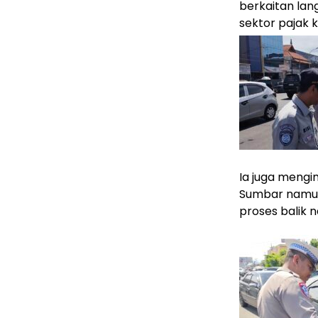
berkaitan la
sektor pajak 
Ia juga mengi
Sumbar namun
proses balik 