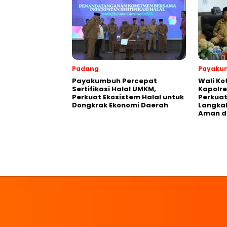
Padang
Payaku
Payakumbuh Percepat
Wali K
Sertifikasi Halal UMKM,
Kapolre
Perkuat Ekosistem Halal untuk
Perkuat 
Dongkrak Ekonomi Daerah
Langka
Aman d