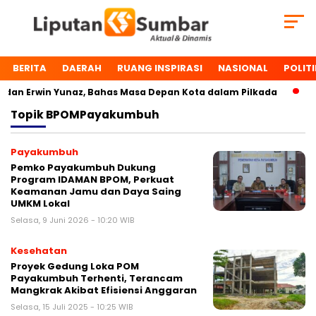
BERITA
DAERAH
RUANG INSPIRASI
NASIONAL
POLITI
an Erwin Yunaz, Bahas Masa Depan Kota dalam Pilkada
Du
Topik
BPOMPayakumbuh
Payakumbuh
Pemko Payakumbuh Dukung
Program IDAMAN BPOM, Perkuat
Keamanan Jamu dan Daya Saing
UMKM Lokal
Selasa, 9 Juni 2026 - 10:20 WIB
Kesehatan
Proyek Gedung Loka POM
Payakumbuh Terhenti, Terancam
Mangkrak Akibat Efisiensi Anggaran
Selasa, 15 Juli 2025 - 10:25 WIB