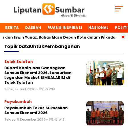
BERITA
DAERAH
RUANG INSPIRASI
NASIONAL
POLITI
dan Erwin Yunaz, Bahas Masa Depan Kota dalam Pilkada
D
Topik
DataUntukPembangunan
Solok Selatan
Bupati Khairunas Canangkan
Sensus Ekonomi 2026, Luncurkan
Logo dan Maskot SIMSALABIM di
Solok Selatan
Senin, 22 Juni 2026 - 09:56 WIB
Payakumbuh
Payakumbuh Fokus Sukseskan
Sensus Ekonomi 2026
Selasa, 9 Desember 2025 - 08:43 WIB