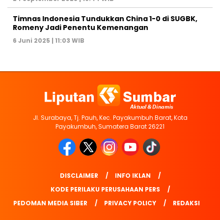
Timnas Indonesia Tundukkan China 1-0 di SUGBK,
Romeny Jadi Penentu Kemenangan
6 Juni 2025 | 11:03 WIB
Jl. Surabaya, Tj. Pauh, Kec. Payakumbuh Barat, Kota
Payakumbuh, Sumatera Barat 26221
DISCLAIMER
INFO IKLAN
KODE PERILAKU PERUSAHAAN PERS
PEDOMAN MEDIA SIBER
PRIVACY POLICY
REDAKSI