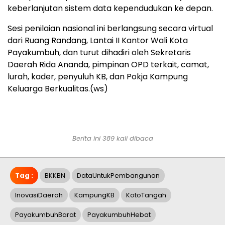
keberlanjutan sistem data kependudukan ke depan.
Sesi penilaian nasional ini berlangsung secara virtual
dari Ruang Randang, Lantai II Kantor Wali Kota
Payakumbuh, dan turut dihadiri oleh Sekretaris
Daerah Rida Ananda, pimpinan OPD terkait, camat,
lurah, kader, penyuluh KB, dan Pokja Kampung
Keluarga Berkualitas.(ws)
Berita ini 389 kali dibaca
Tag :
BKKBN
DataUntukPembangunan
InovasiDaerah
KampungKB
KotoTangah
PayakumbuhBarat
PayakumbuhHebat