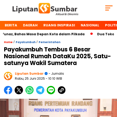
BERITA
DAERAH
RUANG INSPIRASI
NASIONAL
POLITI
az, Bahas Masa Depan Kota dalam Pilkada
Dua Tokoh Paya
/
/
Home
Payakumbuh
Pemerintahan
Payakumbuh Tembus 6 Besar
Nasional Rumah DataKu 2025, Satu-
satunya Wakil Sumatera
Liputan Sumbar
- Jurnalis
Rabu, 25 Juni 2025
- 10:10 WIB