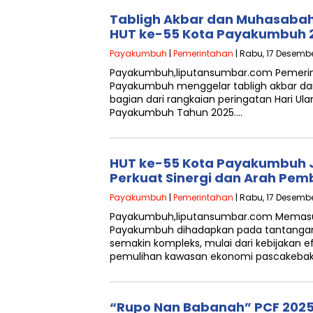
Tabligh Akbar dan Muhasabah
HUT ke-55 Kota Payakumbuh 
Payakumbuh
|
Pemerintahan
| Rabu, 17 Desembe
Payakumbuh,liputansumbar.com Pemeri
Payakumbuh menggelar tabligh akbar d
bagian dari rangkaian peringatan Hari Ul
Payakumbuh Tahun 2025….
HUT ke-55 Kota Payakumbuh
Perkuat Sinergi dan Arah Pe
Payakumbuh
|
Pemerintahan
| Rabu, 17 Desembe
Payakumbuh,liputansumbar.com Memasuki
Payakumbuh dihadapkan pada tantang
semakin kompleks, mulai dari kebijakan e
pemulihan kawasan ekonomi pascakebak
“Rupo Nan Babanah” PCF 2025 