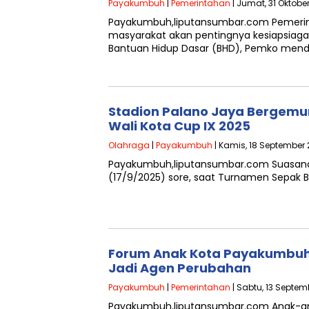
Payakumbuh
|
Pemerintahan
| Jumat, 31 Oktobe
Payakumbuh,liputansumbar.com Pemeri
masyarakat akan pentingnya kesiapsiagaa
Bantuan Hidup Dasar (BHD), Pemko men
Stadion Palano Jaya Bergemu
Wali Kota Cup IX 2025
Olahraga
|
Payakumbuh
| Kamis, 18 September 
Payakumbuh,liputansumbar.com Suasana
(17/9/2025) sore, saat Turnamen Sepak Bo
Forum Anak Kota Payakumbuh 
Jadi Agen Perubahan
Payakumbuh
|
Pemerintahan
| Sabtu, 13 Septem
Payakumbuh,liputansumbar.com Anak-ana