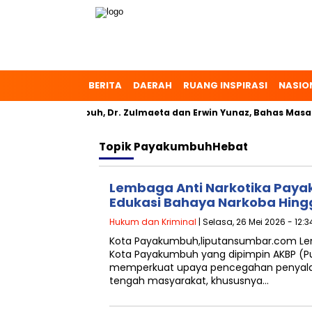
BERITA
DAERAH
RUANG INSPIRASI
NASIO
h Payakumbuh, Dr. Zulmaeta dan Erwin Yunaz, Bahas Masa Depa
Topik
PayakumbuhHebat
Lembaga Anti Narkotika Pay
Edukasi Bahaya Narkoba Hing
Hukum dan Kriminal
| Selasa, 26 Mei 2026 - 12:
Kota Payakumbuh,liputansumbar.com Lem
Kota Payakumbuh yang dipimpin AKBP (Pu
memperkuat upaya pencegahan penyalah
tengah masyarakat, khususnya…