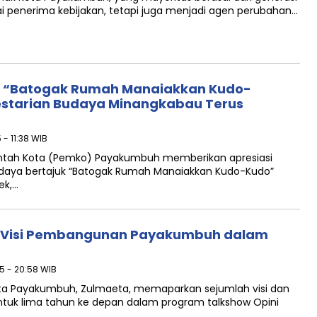
ai penerima kebijakan, tetapi juga menjadi agen perubahan…
 “Batogak Rumah Manaiakkan Kudo-
lestarian Budaya Minangkabau Terus
5 - 11:38 WIB
tah Kota (Pemko) Payakumbuh memberikan apresiasi
udaya bertajuk “Batogak Rumah Manaiakkan Kudo-Kudo”
ek,…
n Visi Pembangunan Payakumbuh dalam
25 - 20:58 WIB
ta Payakumbuh, Zulmaeta, memaparkan sejumlah visi dan
uk lima tahun ke depan dalam program talkshow Opini