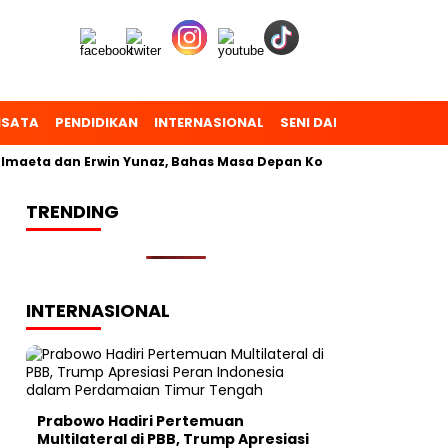
ISATA
PENDIDIKAN
INTERNASIONAL
SENI DAN BUDAYA
OL
a dan Erwin Yunaz, Bahas Masa Depan Kota dalam Pilkada
TRENDING
INTERNASIONAL
Prabowo Hadiri Pertemuan
Multilateral di PBB, Trump Apresiasi