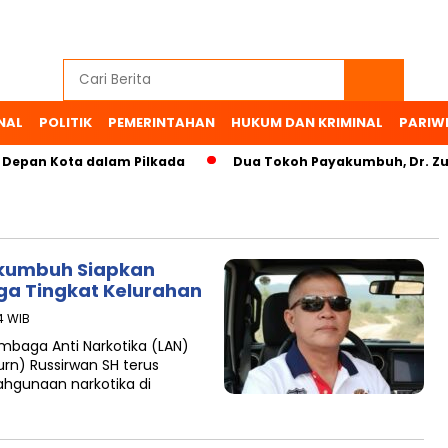
NAL
POLITIK
PEMERINTAHAN
HUKUM DAN KRIMINAL
PARIW
n Kota dalam Pilkada
Dua Tokoh Payakumbuh, Dr. Zulmaet
akumbuh Siapkan
ga Tingkat Kelurahan
34 WIB
baga Anti Narkotika (LAN)
rn) Russirwan SH terus
gunaan narkotika di