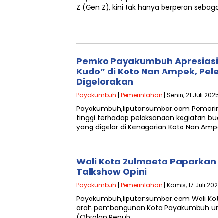
Z (Gen Z), kini tak hanya berperan sebag
Pemko Payakumbuh Apresiasi
Kudo” di Koto Nan Ampek, Pe
Digelorakan
Payakumbuh
|
Pemerintahan
| Senin, 21 Juli 202
Payakumbuh,liputansumbar.com Pemerin
tinggi terhadap pelaksanaan kegiatan b
yang digelar di Kenagarian Koto Nan Amp
Wali Kota Zulmaeta Paparka
Talkshow Opini
Payakumbuh
|
Pemerintahan
| Kamis, 17 Juli 20
Payakumbuh,liputansumbar.com Wali Ko
arah pembangunan Kota Payakumbuh unt
(Obrolan Penuh…