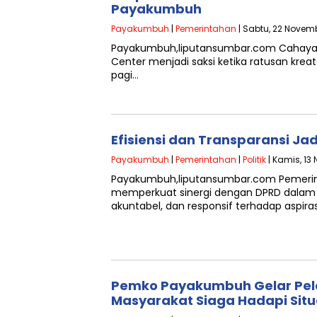
Payakumbuh
Payakumbuh
|
Pemerintahan
| Sabtu, 22 Novemb
Payakumbuh,liputansumbar.com Cahaya 
Center menjadi saksi ketika ratusan kre
pagi…
Efisiensi dan Transparansi J
Payakumbuh
|
Pemerintahan
|
Politik
| Kamis, 13
Payakumbuh,liputansumbar.com Pemer
memperkuat sinergi dengan DPRD dalam 
akuntabel, dan responsif terhadap aspir
Pemko Payakumbuh Gelar Pela
Masyarakat Siaga Hadapi Situ