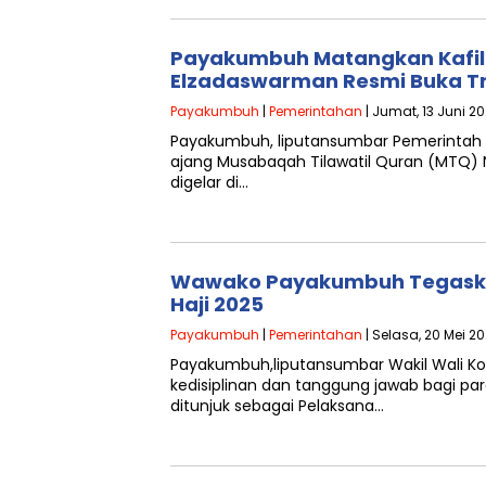
Payakumbuh Matangkan Kafil
Elzadaswarman Resmi Buka Tr
Payakumbuh
|
Pemerintahan
| Jumat, 13 Juni 20
Payakumbuh, liputansumbar Pemerintah
ajang Musabaqah Tilawatil Quran (MTQ) N
digelar di…
Wawako Payakumbuh Tegaskan 
Haji 2025
Payakumbuh
|
Pemerintahan
| Selasa, 20 Mei 2
Payakumbuh,liputansumbar Wakil Wali 
kedisiplinan dan tanggung jawab bagi par
ditunjuk sebagai Pelaksana…