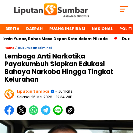
BERITA
DAERAH
RUANG INSPIRASI
NASIONAL
POLITI
in Yunaz, Bahas Masa Depan Kota dalam Pilkada
Dua Toko
/
Home
Hukum dan Kriminal
Lembaga Anti Narkotika
Payakumbuh Siapkan Edukasi
Bahaya Narkoba Hingga Tingkat
Kelurahan
Liputan Sumbar
- Jurnalis
Selasa, 26 Mei 2026
- 12:34 WIB