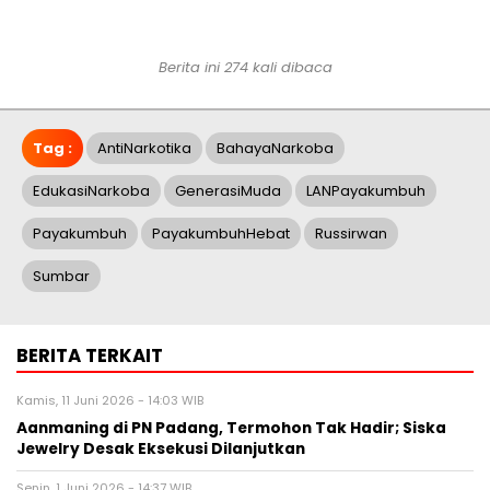
Berita ini 274 kali dibaca
Tag :
AntiNarkotika
BahayaNarkoba
EdukasiNarkoba
GenerasiMuda
LANPayakumbuh
Payakumbuh
PayakumbuhHebat
Russirwan
Sumbar
BERITA TERKAIT
Kamis, 11 Juni 2026 - 14:03 WIB
Aanmaning di PN Padang, Termohon Tak Hadir; Siska
Jewelry Desak Eksekusi Dilanjutkan
Senin, 1 Juni 2026 - 14:37 WIB