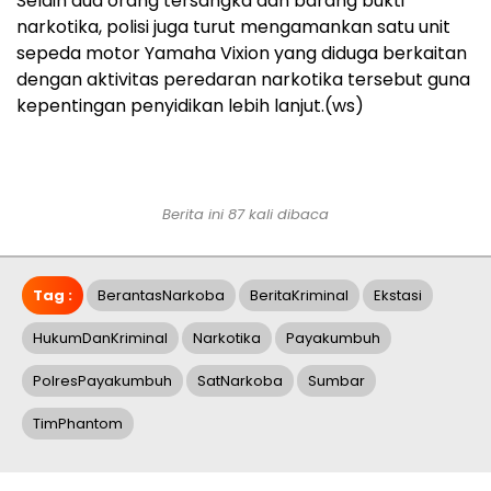
Selain dua orang tersangka dan barang bukti
narkotika, polisi juga turut mengamankan satu unit
sepeda motor Yamaha Vixion yang diduga berkaitan
dengan aktivitas peredaran narkotika tersebut guna
kepentingan penyidikan lebih lanjut.(ws)
Berita ini 87 kali dibaca
Tag :
BerantasNarkoba
BeritaKriminal
Ekstasi
HukumDanKriminal
Narkotika
Payakumbuh
PolresPayakumbuh
SatNarkoba
Sumbar
TimPhantom