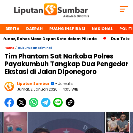
BERITA
DAERAH
RUANG INSPIRASI
NASIONAL
POLITI
naz, Bahas Masa Depan Kota dalam Pilkada
Dua Tokoh Pay
/
Home
Hukum dan Kriminal
Tim Phantom Sat Narkoba Polres
Payakumbuh Tangkap Dua Pengedar
Ekstasi di Jalan Diponegoro
Liputan Sumbar
- Jurnalis
Jumat, 2 Januari 2026
- 14:05 WIB