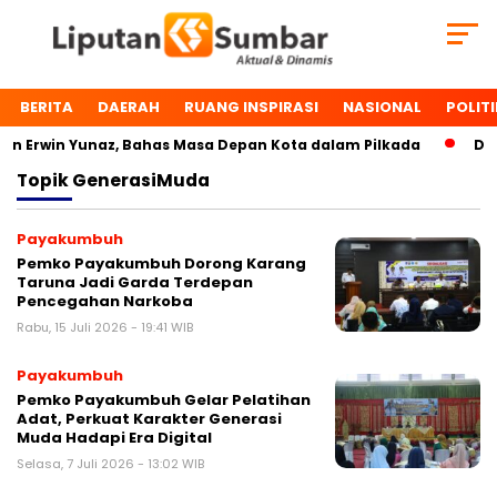
BERITA
DAERAH
RUANG INSPIRASI
NASIONAL
POLITI
Erwin Yunaz, Bahas Masa Depan Kota dalam Pilkada
Dua T
Topik
GenerasiMuda
Payakumbuh
Pemko Payakumbuh Dorong Karang
Taruna Jadi Garda Terdepan
Pencegahan Narkoba
Rabu, 15 Juli 2026 - 19:41 WIB
Payakumbuh
Pemko Payakumbuh Gelar Pelatihan
Adat, Perkuat Karakter Generasi
Muda Hadapi Era Digital
Selasa, 7 Juli 2026 - 13:02 WIB