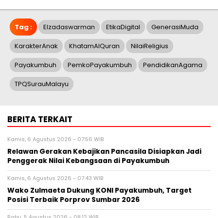
Tag :
Elzadaswarman
EtikaDigital
GenerasiMuda
KarakterAnak
KhatamAlQuran
NilaiReligius
Payakumbuh
PemkoPayakumbuh
PendidikanAgama
TPQSurauMalayu
BERITA TERKAIT
Kamis, 6 Agustus 2026 - 07:56 WIB
Relawan Gerakan Kebajikan Pancasila Disiapkan Jadi
Penggerak Nilai Kebangsaan di Payakumbuh
Kamis, 6 Agustus 2026 - 07:43 WIB
Wako Zulmaeta Dukung KONI Payakumbuh, Target
Posisi Terbaik Porprov Sumbar 2026
Rabu, 5 Agustus 2026 - 08:12 WIB