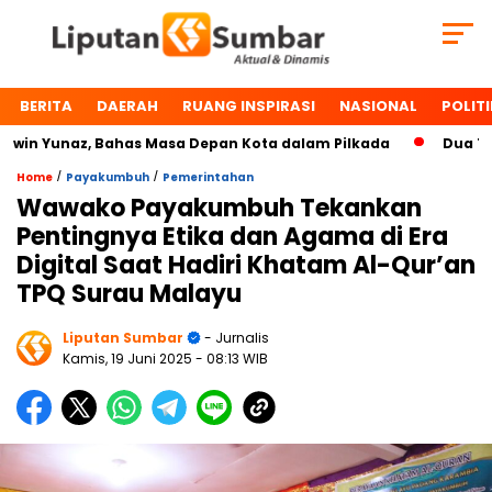
BERITA
DAERAH
RUANG INSPIRASI
NASIONAL
POLITI
n Yunaz, Bahas Masa Depan Kota dalam Pilkada
Dua Tokoh 
/
/
Home
Payakumbuh
Pemerintahan
Wawako Payakumbuh Tekankan
Pentingnya Etika dan Agama di Era
Digital Saat Hadiri Khatam Al-Qur’an
TPQ Surau Malayu
Liputan Sumbar
- Jurnalis
Kamis, 19 Juni 2025
- 08:13 WIB