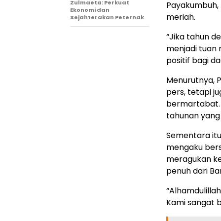
Zulmaeta: Perkuat
Payakumbuh, 
Ekonomi dan
meriah.
Sejahterakan Peternak
“Jika tahun d
menjadi tuan
positif bagi 
Menurutnya, P
pers, tetapi 
bermartabat. 
tahunan yang 
Sementara itu
mengaku bers
meragukan ke
penuh dari B
“Alhamdulilla
Kami sangat b