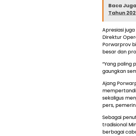
Baca Juga 
Tahun 202
Apresiasi jug
Direktur Oper
Porwarprov bi
besar dan pro
“Yang paling p
gaungkan seman
Ajang Porwar
mempertandin
sekaligus me
pers, pemerin
Sebagai penut
tradisional 
berbagai cab