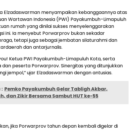
ota Elzadaswarman menyampaikan kebanggaannya atas
tuan Wartawan Indonesia (PWI) Payakumbuh–Limapuluh
tuan rumah yang dinilai sukses menyelenggarakan
si ini. Ia menyebut Porwarprov bukan sekadar
hraga, tetapi juga sebagai jembatan silaturahmi dan
tardaerah dan antarjurnalis.
 you! Ketua PWI Payakumbuh-Limapuluh Kota, serta
ia dan peserta Porwarprov. Sinergitas yang ditunjukkan
ungi jempol,” ujar Elzadaswarman dengan antusias.
:
Pemko Payakumbuh Gelar Tabligh Akbar,
, dan Zikir Bersama Sambut HUT ke-55
n, jika Porwarprov tahun depan kembali digelar di