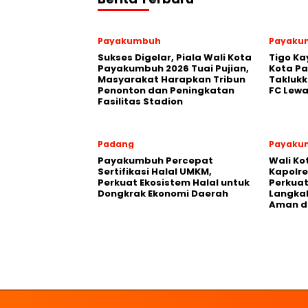
Payakumbuh
Payaku
Sukses Digelar, Piala Wali Kota
Tigo Ka
Payakumbuh 2026 Tuai Pujian,
Kota P
Masyarakat Harapkan Tribun
Takluk
Penonton dan Peningkatan
FC Lewa
Fasilitas Stadion
Padang
Payaku
Payakumbuh Percepat
Wali K
Sertifikasi Halal UMKM,
Kapolre
Perkuat Ekosistem Halal untuk
Perkuat 
Dongkrak Ekonomi Daerah
Langka
Aman d