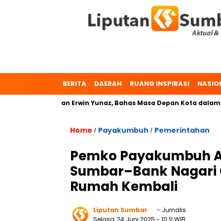
BERITA
DAERAH
RUANG INSPIRASI
NASIO
. Zulmaeta dan Erwin Yunaz, Bahas Masa Depan Kota dalam Pilk
Home
Payakumbuh
Pemerintahan
/
/
Pemko Payakumbuh Ap
Sumbar–Bank Nagari O
Rumah Kembali
Liputan Sumbar
- Jurnalis
Selasa, 24 Juni 2025
- 10:11 WIB