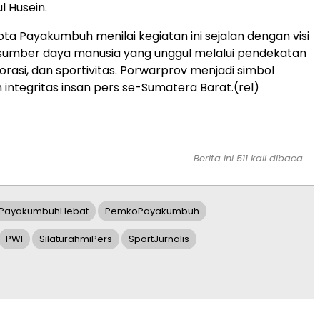
l Husein.
ta Payakumbuh menilai kegiatan ini sejalan dengan visi
mber daya manusia yang unggul melalui pendekatan
orasi, dan sportivitas. Porwarprov menjadi simbol
n integritas insan pers se-Sumatera Barat.(rel)
Berita ini 511 kali dibaca
PayakumbuhHebat
PemkoPayakumbuh
PWI
SilaturahmiPers
SportJurnalis