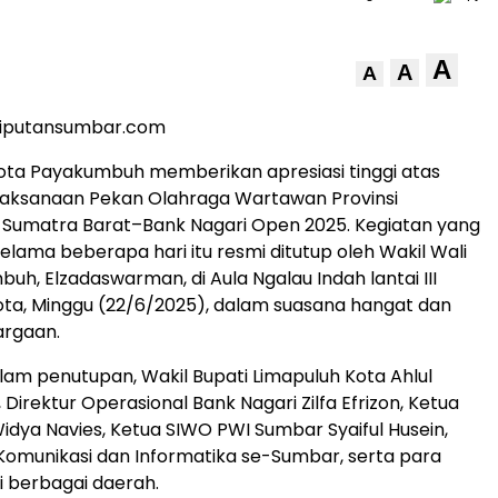
A
A
A
liputansumbar.com
ota Payakumbuh memberikan apresiasi tinggi atas
laksanaan Pekan Olahraga Wartawan Provinsi
 Sumatra Barat–Bank Nagari Open 2025. Kegiatan yang
elama beberapa hari itu resmi ditutup oleh Wakil Wali
uh, Elzadaswarman, di Aula Ngalau Indah lantai III
ota, Minggu (22/6/2025), dalam suasana hangat dan
argaan.
alam penutupan, Wakil Bupati Limapuluh Kota Ahlul
 Direktur Operasional Bank Nagari Zilfa Efrizon, Ketua
dya Navies, Ketua SIWO PWI Sumbar Syaiful Husein,
Komunikasi dan Informatika se-Sumbar, serta para
 berbagai daerah.