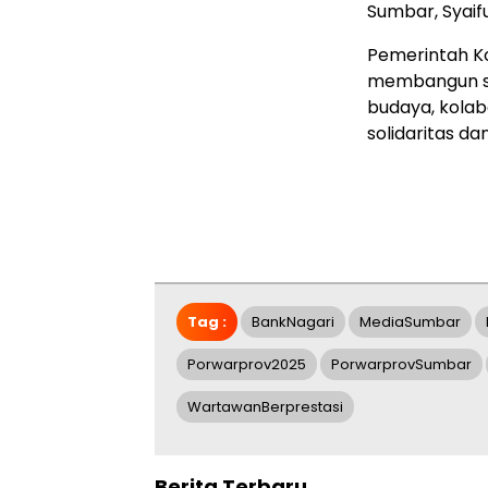
Sumbar, Syaifu
Pemerintah Ko
membangun su
budaya, kolab
solidaritas da
Tag :
BankNagari
MediaSumbar
Porwarprov2025
PorwarprovSumbar
WartawanBerprestasi
Berita Terbaru