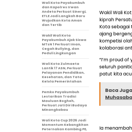
Wali Kota Payakumbuh
dan Kapolres Irwan
Andeta Perkuat Sinergi,
Wakil Wali K
ETLE Jadi Langkah Baru
kiprah Persa
Wujudkan Kota Aman
dan Tertib
Kota sebagai 
ajang bergeng
Wakil Wali Kota
Payakumbuh Ajak Siswa
kompetisi ola
MTsN 1 Perkuat Iman,
kolaborasi an
Cegah Bullying, dan
Peduli Lingkungan
“I’m proud of
Wali Kota Zulmaeta
seluruh panit
Lantik 17 ASN, Perkuat
Pelayanan Pendidikan,
patut kita ac
Kesehatan, dan Tata
Kelola Pemerintahan
Baca Juga 
Pemko Payakumbuh
Lestarikan Tradisi
Muhasabah
Mauluan Bogheh,
Perkuat Jati Diri Budaya
Minangkabau
Wali Kota Cup 2026 Jadi
Momentum Kebangkitan
Ia menambahka
Peternakan Kambing PE,