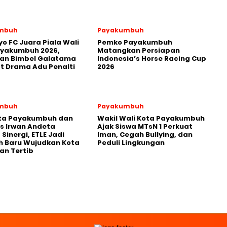
mbuh
Payakumbuh
yo FC Juara Piala Wali
Pemko Payakumbuh
ayakumbuh 2026,
Matangkan Persiapan
kan Bimbel Galatama
Indonesia’s Horse Racing Cup
t Drama Adu Penalti
2026
mbuh
Payakumbuh
ota Payakumbuh dan
Wakil Wali Kota Payakumbuh
s Irwan Andeta
Ajak Siswa MTsN 1 Perkuat
Sinergi, ETLE Jadi
Iman, Cegah Bullying, dan
h Baru Wujudkan Kota
Peduli Lingkungan
an Tertib