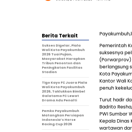
Payakumbuh,
Berita Terkait
Pemerintah K
Sukses Digelar, Piala
Wali Kota Payakumbuh
suksesnya pe
2026 Tuai Pujian,
Masyarakat Harapkan
(Porwarprov)
Tribun Penonton dan
berlangsung s
Peningkatan Fasilitas
Stadion
Kota Payakumb
Kantor Wali K
Tigo Kayo FC Juara Piala
Wali Kota Payakumbuh
penuh kekelu
2026, Taklukkan Bimbel
Galatama FC Lewat
Turut hadir d
Drama Adu Penalti
Badrito Resha,
Pemko Payakumbuh
PWI Sumbar Wi
Matangkan Persiapan
Indonesia’s Horse
Kepala Dinas 
Racing Cup 2026
wartawan dari