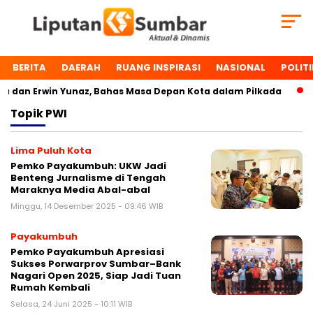
BERITA
DAERAH
RUANG INSPIRASI
NASIONAL
POLITI
dan Erwin Yunaz, Bahas Masa Depan Kota dalam Pilkada
D
Topik
PWI
Lima Puluh Kota
Pemko Payakumbuh: UKW Jadi
Benteng Jurnalisme di Tengah
Maraknya Media Abal-abal
Minggu, 14 Desember 2025 - 09:46 WIB
Payakumbuh
Pemko Payakumbuh Apresiasi
Sukses Porwarprov Sumbar–Bank
Nagari Open 2025, Siap Jadi Tuan
Rumah Kembali
Selasa, 24 Juni 2025 - 10:11 WIB