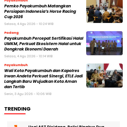
Payakumbuh
Pemko Payakumbuh Matangkan
Persiapan Indonesia’s Horse Racing
Cup 2026
Selasa, 4 Agu 2026 - 10:24 WIB
Padang
Payakumbuh Percepat Sertifikasi Halal
UMKM, Perkuat Ekosistem Halal untuk
Dongkrak Ekonomi Daerah
Selasa, 4 Agu 2026 - 10:14 WIB
Payakumbuh
Wali Kota Payakumbuh dan Kapolres
Irwan Andeta Perkuat Sinergi, ETLE Jadi
Langkah Baru Wujudkan Kota Aman
dan Tertib
Senin, 3 Agu 2026 - 10:06 WIB
TRENDING
Usai AST Disidang, Polisi Ringkus Dua