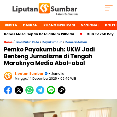
BERITA
DAERAH
RUANG INSPIRASI
NASIONAL
POLITI
 Bahas Masa Depan Kota dalam Pilkada
Dua Tokoh Payakum
/
/
/
Home
Lima Puluh Kota
Payakumbuh
Pemerintahan
Pemko Payakumbuh: UKW Jadi
Benteng Jurnalisme di Tengah
Maraknya Media Abal-abal
Liputan Sumbar
- Jurnalis
Minggu, 14 Desember 2025
- 09:46 WIB