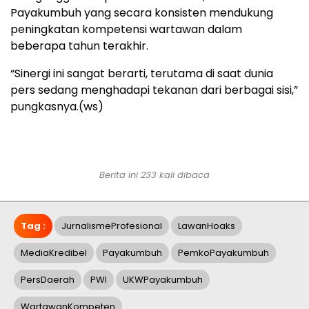
Payakumbuh yang secara konsisten mendukung
peningkatan kompetensi wartawan dalam
beberapa tahun terakhir.
“Sinergi ini sangat berarti, terutama di saat dunia
pers sedang menghadapi tekanan dari berbagai sisi,”
pungkasnya.(ws)
Berita ini 233 kali dibaca
Tag :
JurnalismeProfesional
LawanHoaks
MediaKredibel
Payakumbuh
PemkoPayakumbuh
PersDaerah
PWI
UKWPayakumbuh
WartawanKompeten