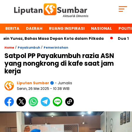
BERITA
DAERAH
RUANG INSPIRASI
NASIONAL
POLITI
 Yunaz, Bahas Masa Depan Kota dalam Pilkada
Dua Tokoh 
/
/
Home
Payakumbuh
Pemerintahan
Satpol PP Payakumbuh razia ASN
yang nongkrong di kafe saat jam
kerja
Liputan Sumbar
- Jurnalis
Senin, 26 Mei 2025
- 10:38 WIB