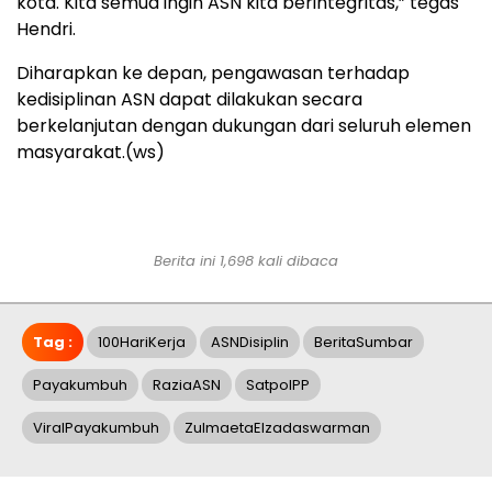
kota. Kita semua ingin ASN kita berintegritas,” tegas
Hendri.
Diharapkan ke depan, pengawasan terhadap
kedisiplinan ASN dapat dilakukan secara
berkelanjutan dengan dukungan dari seluruh elemen
masyarakat.(ws)
Berita ini 1,698 kali dibaca
Tag :
100HariKerja
ASNDisiplin
BeritaSumbar
Payakumbuh
RaziaASN
SatpolPP
ViralPayakumbuh
ZulmaetaElzadaswarman